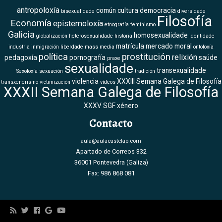
antropoloxía
común
cultura
democracia
bisexualidade
diversidade
Filosofía
Economía
epistemoloxía
etnografía
feminismo
Galicia
homosexualidade
globalización
heterosexualidade
historia
identidade
matrícula
mercado
moral
industria
inmigración
liberdade
mass media
ontoloxía
política
prostitución
relixión
pedagoxía
pornografía
saúde
praxe
sexualidade
transexualidade
Sexoloxía
sexuación
tradición
violencia
XXXIII Semana Galega de Filosofía
transxenerismo
victimización
vídeos
XXXII Semana Galega de Filosofía
XXXV SGF
xénero
Contacto
aula@aulacastelao.com
Apartado de Correos 332
36001 Pontevedra (Galiza)
Fax: 986 868 081