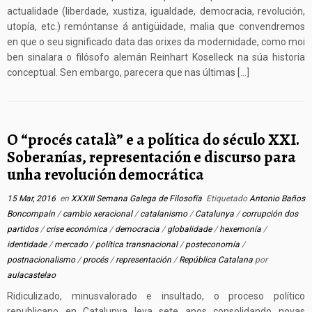
actualidade (liberdade, xustiza, igualdade, democracia, revolución,
utopía, etc.) remóntanse á antigüidade, malia que convendremos
en que o seu significado data das orixes da modernidade, como moi
ben sinalara o filósofo alemán Reinhart Koselleck na súa historia
conceptual. Sen embargo, parecera que nas últimas […]
O “procés català” e a política do século XXI.
Soberanías, representación e discurso para
unha revolución democrática
15 Mar, 2016
en
XXXIII Semana Galega de Filosofía
Etiquetado
Antonio Baños
Boncompain
/
cambio xeracional
/
catalanismo
/
Catalunya
/
corrupción dos
partidos
/
crise económica
/
democracia
/
globalidade
/
hexemonía
/
identidade
/
mercado
/
política transnacional
/
posteconomía
/
postnacionalismo
/
procés
/
representación
/
República Catalana
por
aulacastelao
Ridiculizado, minusvalorado e insultado, o proceso político
republicano en Catalunya leva sete anos consolidando novas