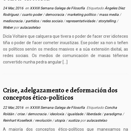
24 Mar, 2016
en
XXXIII Semana Galega de Filosofía
Etiquetado
Ángeles Díez
Rodríguez
/
cuarto poder
/
democracia
/
marketing político
/
mass media
/
mediocracia
/
partidos
/
redes sociais
/
representatividade
/
storytelling
/
Weber
por
aulacastelao
Dicía Voltaire que calquera que tivera o poder de facer crer idioteces
tiña o poder de facer cometer inxustizas. Ese poder xa non o teñen
os políticos senón os medios masivos e a súa extensión dixital, as
redes sociais. Os medios de comunicación de masas téñense
convertido nunha pedra angular […]
Crise, adelgazamento e deformación dos
conceptos ético-políticos
22 Mar, 2016
en
XXXIII Semana Galega de Filosofía
Etiquetado
Concha
Roldán
/
crise
/
democracia
/
ideoloxía
/
igualdade
/
liberdade
/
paradigma
/
Reinhart Koselleck
/
revolución
/
utopía
/
xustiza
por
aulacastelao
A maioría dos conceptos ético-políticos que manexamos na