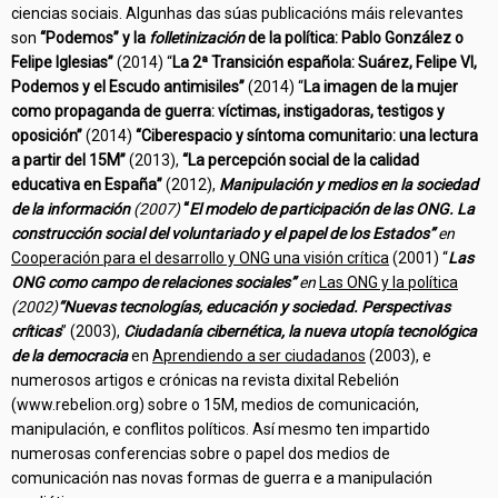
ciencias sociais. Algunhas das súas publicacións máis relevantes
son
“Podemos” y la
folletinización
de la política: Pablo González o
Felipe Iglesias”
(2014) “
La 2ª Transición española: Suárez, Felipe VI,
Podemos y el Escudo antimisiles”
(2014) “
La imagen de la mujer
como propaganda de guerra: víctimas, instigadoras, testigos y
oposición”
(2014)
“Ciberespacio y síntoma comunitario: una lectura
a partir del 15M”
(2013),
“La percepción social de la calidad
educativa en España”
(2012),
Manipulación y medios en la sociedad
de la información
(2007)
“
El modelo de participación de las ONG. La
construcción social del voluntariado y el papel de los Estados”
en
Cooperación para el desarrollo y ONG una visión crítica
(2001) “
Las
ONG como campo de relaciones sociales”
en
Las ONG y la política
(2002)
“Nuevas tecnologías, educación y sociedad. Perspectivas
críticas
” (2003),
Ciudadanía cibernética, la nueva utopía tecnológica
de la democracia
en
Aprendiendo a ser ciudadanos
(2003), e
numerosos artigos e crónicas na revista dixital Rebelión
(www.rebelion.org) sobre o 15M, medios de comunicación,
manipulación, e conflitos políticos. Así mesmo ten impartido
numerosas conferencias sobre o papel dos medios de
comunicación nas novas formas de guerra e a manipulación