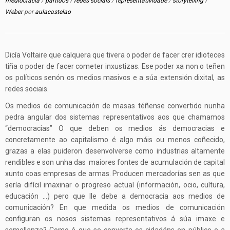
mediocracia
/
partidos
/
redes sociais
/
representatividade
/
storytelling
/
Weber
por
aulacastelao
Dicía Voltaire que calquera que tivera o poder de facer crer idioteces
tiña o poder de facer cometer inxustizas. Ese poder xa non o teñen
os políticos senón os medios masivos e a súa extensión dixital, as
redes sociais.
Os medios de comunicación de masas téñense convertido nunha
pedra angular dos sistemas representativos aos que chamamos
“democracias” O que deben os medios ás democracias e
concretamente ao capitalismo é algo máis ou menos coñecido,
grazas a elas puideron desenvolverse como industrias altamente
rendibles e son unha das maiores fontes de acumulación de capital
xunto coas empresas de armas. Producen mercadorías sen as que
sería difícil imaxinar o progreso actual (información, ocio, cultura,
educación …) pero que lle debe a democracia aos medios de
comunicación? En que medida os medios de comunicación
configuran os nosos sistemas representativos á súa imaxe e