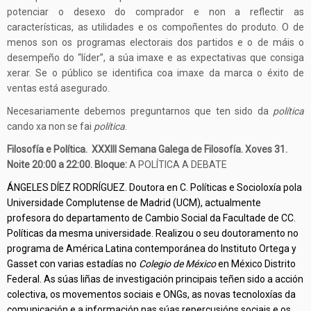
potenciar o desexo do comprador e non a reflectir as
características, as utilidades e os compoñentes do produto. O de
menos son os programas electorais dos partidos e o de máis o
desempeño do “líder”, a súa imaxe e as expectativas que consiga
xerar. Se o público se identifica coa imaxe da marca o éxito de
ventas está asegurado.
Necesariamente debemos preguntarnos que ten sido da
política
cando xa non se fai
política
.
Filosofía e Política. XXXIII Semana Galega de Filosofía. Xoves 31.
Noite 20:00 a 22:00. Bloque:
A POLÍTICA A DEBATE
ÁNGELES DÍEZ RODRÍGUEZ. Doutora en C. Políticas e Socioloxía pola
Universidade Complutense de Madrid (UCM), actualmente
profesora do departamento de Cambio Social da Facultade de CC.
Políticas da mesma universidade. Realizou o seu doutoramento no
programa de América Latina contemporánea do Instituto Ortega y
Gasset con varias estadías no
Colegio de México
en México Distrito
Federal. As súas liñas de investigación principais teñen sido a acción
colectiva, os movementos sociais e ONGs, as novas tecnoloxías da
comunicación e a información nas súas repercusións sociais e os