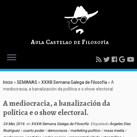
Aula Castelao de Filosofía
Inicio
»
SEMANAS
»
XXXIII Semana Galega de Filosofía
»
A
mediocracia, a banalización da política e o show electoral.
A mediocracia, a banalización da
política e o show electoral.
24 Mar, 2016
en
XXXIII Semana Galega de Filosofía
Etiquetado
Ángeles Díez
Rodríguez
/
cuarto poder
/
democracia
/
marketing político
/
mass media
/