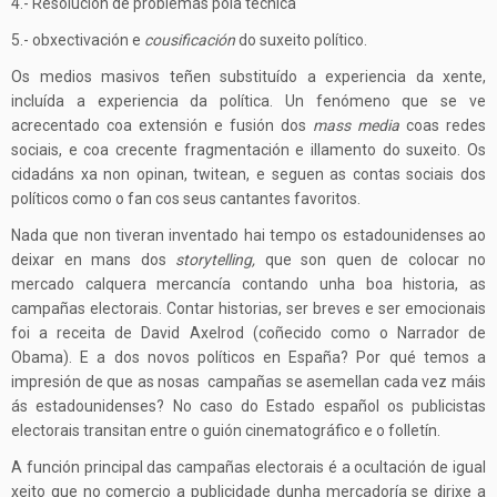
4.- Resolución de problemas pola técnica
5.- obxectivación e
cousificación
do suxeito político.
Os medios masivos teñen substituído a experiencia da xente,
incluída a experiencia da política. Un fenómeno que se ve
acrecentado coa extensión e fusión dos
mass media
coas redes
sociais, e coa crecente fragmentación e illamento do suxeito. Os
cidadáns xa non opinan, twitean, e seguen as contas sociais dos
políticos como o fan cos seus cantantes favoritos.
Nada que non tiveran inventado hai tempo os estadounidenses ao
deixar en mans dos
storytelling,
que son quen de colocar no
mercado calquera mercancía contando unha boa historia, as
campañas electorais. Contar historias, ser breves e ser emocionais
foi a receita de David Axelrod (coñecido como o Narrador de
Obama). E a dos novos políticos en España? Por qué temos a
impresión de que as nosas campañas se asemellan cada vez máis
ás estadounidenses? No caso do Estado español os publicistas
electorais transitan entre o guión cinematográfico e o folletín.
A función principal das campañas electorais é a ocultación de igual
xeito que no comercio a publicidade dunha mercadoría se dirixe a