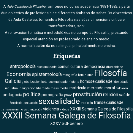
A
formouse no curso académico 1981-1982 a partir
Aula Castelao de Filosofía
dun colectivo de profesionais de diferentes ámbitos do saber. Os obxectivos
da Aula Castelao, tomando a Filosofía nas súas dimensións crítica e
transformadora, son:
A renovación temática e metodolóxica no campo da Filosofía, prestando
especial atención ao profesorado de ensino medio.
A normalización da nosa lingua, principalmente no ensino.
Etiquetas
antropoloxía
común
cultura
democracia
bisexualidade
diversidade
Filosofía
Economía
epistemoloxía
etnografía
feminismo
Galicia
homosexualidade
globalización
heterosexualidade
historia
identidade
matrícula
mercado
moral
industria
inmigración
liberdade
mass media
ontoloxía
política
prostitución
relixión
pedagoxía
pornografía
saúde
praxe
sexualidade
transexualidade
Sexoloxía
sexuación
tradición
violencia
XXXIII Semana Galega de Filosofía
transxenerismo
victimización
vídeos
XXXII Semana Galega de Filosofía
XXXV SGF
xénero