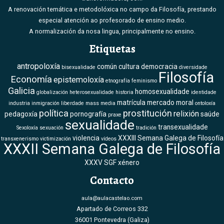
A renovación temática e metodolóxica no campo da Filosofía, prestando
especial atención ao profesorado de ensino medio.
A normalización da nosa lingua, principalmente no ensino.
Etiquetas
antropoloxía
común
cultura
democracia
bisexualidade
diversidade
Filosofía
Economía
epistemoloxía
etnografía
feminismo
Galicia
homosexualidade
globalización
heterosexualidade
historia
identidade
matrícula
mercado
moral
industria
inmigración
liberdade
mass media
ontoloxía
política
prostitución
relixión
pedagoxía
pornografía
saúde
praxe
sexualidade
transexualidade
Sexoloxía
sexuación
tradición
violencia
XXXIII Semana Galega de Filosofía
transxenerismo
victimización
vídeos
XXXII Semana Galega de Filosofía
XXXV SGF
xénero
Contacto
aula@aulacastelao.com
Apartado de Correos 332
36001 Pontevedra (Galiza)