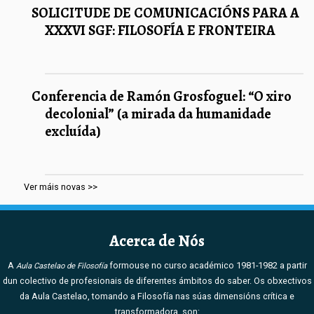
SOLICITUDE DE COMUNICACIÓNS PARA A
XXXVI SGF: FILOSOFÍA E FRONTEIRA
Conferencia de Ramón Grosfoguel: “O xiro
decolonial” (a mirada da humanidade
excluída)
Ver máis novas >>
Acerca de Nós
A
formouse no curso académico 1981-1982 a partir
Aula Castelao de Filosofía
dun colectivo de profesionais de diferentes ámbitos do saber. Os obxectivos
da Aula Castelao, tomando a Filosofía nas súas dimensións crítica e
transformadora, son: