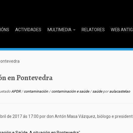
CIÓNS
ACTIVIDADES
MULTIMEDIA
RELATORES
WEB ANTI
Pontevedra
ón en Pontevedra
uetado
APDR
/
contaminación
/
contaminación e saúde
/
saúde
por
aulacastelao
abril de 2017 ás 17:00 por don Antón Masa Vázquez, biólogo e presid
ación e Saúde. A situación en Pontevedra
”