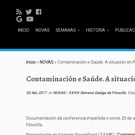
INICIO
NOVAS
SEMANAS
HISTORIA
PUBLICA
Inicio
»
NOVAS
»
Contaminación e Saúde. A situación en 
Contaminación e Saúde. A situaci
20 Abr, 2017
en
NOVAS
/
XXXIV Semana Galega de Filosofía
Etiq
Documentación da conferencia impartida o xoves 20 de 
Filosofía.
Presentación en formato PowerPoint (7’4 MB): “
Contamin