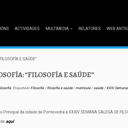
CIÓNS
ACTIVIDADES
MULTIMEDIA
RELATORES
WEB ANTI
FILOSOFÍA E SAÚDE”
SOFÍA: “FILOSOFÍA E SAÚDE”
losofía
Etiquetado
Filosofía
/
filosofía e saúde
/
matrícula
/
saúde
/
XXIV Semana 
atro Principal da cidade de Pontevedra a XXXIV SEMANA GALEGA DE FILO
nde
aquí
.