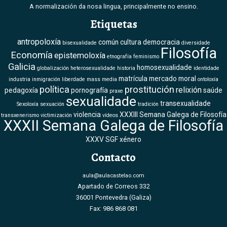
A normalización da nosa lingua, principalmente no ensino.
Etiquetas
antropoloxía
común
cultura
democracia
bisexualidade
diversidade
Filosofía
Economía
epistemoloxía
etnografía
feminismo
Galicia
homosexualidade
globalización
heterosexualidade
historia
identidade
matrícula
mercado
moral
industria
inmigración
liberdade
mass media
ontoloxía
política
prostitución
relixión
pedagoxía
pornografía
saúde
praxe
sexualidade
transexualidade
Sexoloxía
sexuación
tradición
violencia
XXXIII Semana Galega de Filosofía
transxenerismo
victimización
vídeos
XXXII Semana Galega de Filosofía
XXXV SGF
xénero
Contacto
aula@aulacastelao.com
Apartado de Correos 332
36001 Pontevedra (Galiza)
Fax: 986 868 081