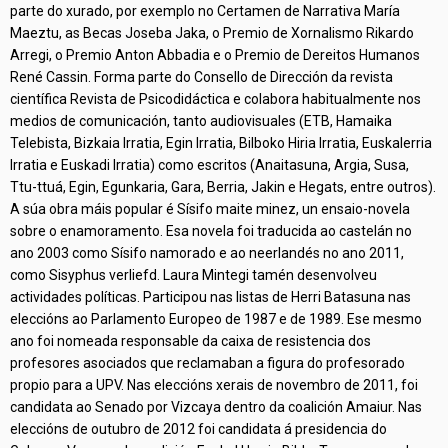
parte do xurado, por exemplo no Certamen de Narrativa María
Maeztu, as Becas Joseba Jaka, o Premio de Xornalismo Rikardo
Arregi, o Premio Anton Abbadia e o Premio de Dereitos Humanos
René Cassin. Forma parte do Consello de Dirección da revista
científica Revista de Psicodidáctica e colabora habitualmente nos
medios de comunicación, tanto audiovisuales (ETB, Hamaika
Telebista, Bizkaia Irratia, Egin Irratia, Bilboko Hiria Irratia, Euskalerria
Irratia e Euskadi Irratia) como escritos (Anaitasuna, Argia, Susa,
Ttu-ttuá, Egin, Egunkaria, Gara, Berria, Jakin e Hegats, entre outros).
A súa obra máis popular é Sísifo maite minez, un ensaio-novela
sobre o enamoramento. Esa novela foi traducida ao castelán no
ano 2003 como Sísifo namorado e ao neerlandés no ano 2011,
como Sisyphus verliefd. Laura Mintegi tamén desenvolveu
actividades políticas. Participou nas listas de Herri Batasuna nas
eleccións ao Parlamento Europeo de 1987 e de 1989. Ese mesmo
ano foi nomeada responsable da caixa de resistencia dos
profesores asociados que reclamaban a figura do profesorado
propio para a UPV. Nas eleccións xerais de novembro de 2011, foi
candidata ao Senado por Vizcaya dentro da coalición Amaiur. Nas
eleccións de outubro de 2012 foi candidata á presidencia do