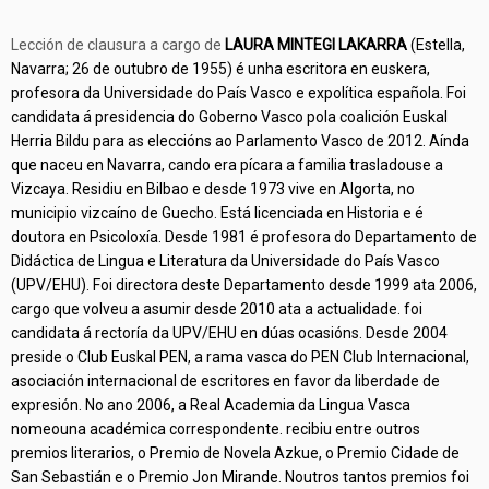
Lección de clausura a cargo de
LAURA MINTEGI LAKARRA
(Estella,
Navarra; 26 de outubro de 1955) é unha escritora en euskera,
profesora da Universidade do País Vasco e expolítica española. Foi
candidata á presidencia do Goberno Vasco pola coalición Euskal
Herria Bildu para as eleccións ao Parlamento Vasco de 2012. Aínda
que naceu en Navarra, cando era pícara a familia trasladouse a
Vizcaya. Residiu en Bilbao e desde 1973 vive en Algorta, no
municipio vizcaíno de Guecho. Está licenciada en Historia e é
doutora en Psicoloxía. Desde 1981 é profesora do Departamento de
Didáctica de Lingua e Literatura da Universidade do País Vasco
(UPV/EHU). Foi directora deste Departamento desde 1999 ata 2006,
cargo que volveu a asumir desde 2010 ata a actualidade. foi
candidata á rectoría da UPV/EHU en dúas ocasións. Desde 2004
preside o Club Euskal PEN, a rama vasca do PEN Club Internacional,
asociación internacional de escritores en favor da liberdade de
expresión. No ano 2006, a Real Academia da Lingua Vasca
nomeouna académica correspondente. recibiu entre outros
premios literarios, o Premio de Novela Azkue, o Premio Cidade de
San Sebastián e o Premio Jon Mirande. Noutros tantos premios foi