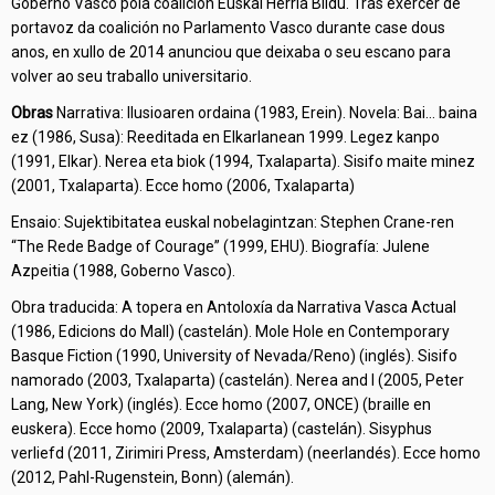
Goberno Vasco pola coalición Euskal Herria Bildu. Tras exercer de
portavoz da coalición no Parlamento Vasco durante case dous
anos, en xullo de 2014 anunciou que deixaba o seu escano para
volver ao seu traballo universitario.
Obras
Narrativa: Ilusioaren ordaina (1983, Erein). Novela: Bai… baina
ez (1986, Susa): Reeditada en Elkarlanean 1999. Legez kanpo
(1991, Elkar). Nerea eta biok (1994, Txalaparta). Sisifo maite minez
(2001, Txalaparta). Ecce homo (2006, Txalaparta)
Ensaio: Sujektibitatea euskal nobelagintzan: Stephen Crane-ren
“The Rede Badge of Courage” (1999, EHU). Biografía: Julene
Azpeitia (1988, Goberno Vasco).
Obra traducida: A topera en Antoloxía da Narrativa Vasca Actual
(1986, Edicions do Mall) (castelán). Mole Hole en Contemporary
Basque Fiction (1990, University of Nevada/Reno) (inglés). Sisifo
namorado (2003, Txalaparta) (castelán). Nerea and I (2005, Peter
Lang, New York) (inglés). Ecce homo (2007, ONCE) (braille en
euskera). Ecce homo (2009, Txalaparta) (castelán). Sisyphus
verliefd (2011, Zirimiri Press, Amsterdam) (neerlandés). Ecce homo
(2012, Pahl-Rugenstein, Bonn) (alemán).