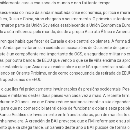
siblemente cara a esa zona do mundo e non fai tanto tempo.
secuencia do inicio da aínda inacabada crise económica, política e mora
ses, Rusia e China, viron chegado o seu momento. O primeiro, intentan
formaron parte da Unión Soviética establecendo a Unión Económica Euro
o a súa influencia polo mundo, desde a propia Asia ata África e Améric
ron que había que facer de Eurasia o eixe central do planeta. A forma d
ai. Aínda que evitaron con coidado as acusacións de Occidente de que 
ste é un compoñente moi importante da OCS, a seguridade militar no c
sicas, por outra banda, de EEUU que vendo o que se lle viña encima xa ap
 establecía que Asia era a rexión sobre a que tiña que centrar a súa a
dendo en Oriente Próximo, onde como consecuencia da retirada de EEU
ontrapostos aos de EEUU.
o que lles fai prácticamente invulnerables ás presións occidentais. Pes
micos e militares destes dous países van cada vez a máis. A recente fir
a durante 30 anos -co que China reduce sustancialmente a súa depende
ara que no comercio bilateral deixe de funcionar o dólar e sexa posibl
Banco Asiático de Investimento en Infraestructuras, pon de manifesto 
nha nova era. A creación do BAII provocou que o FMI reformase o seu 
nto que xa chega tarde. En xaneiro deste ano o BAII púxose de forma of