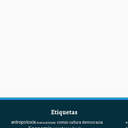
Etiquetas
antropoloxía
común
cultura
democracia
a
bisexualidade