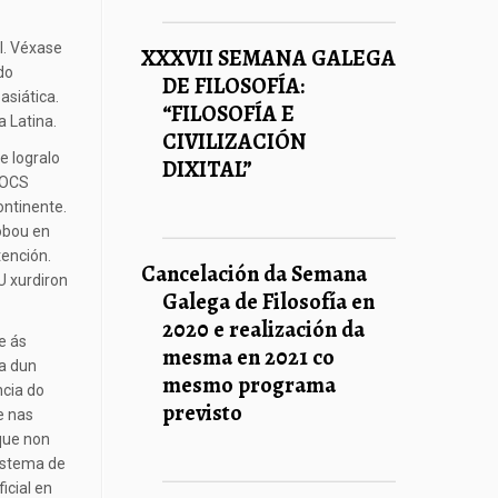
l. Véxase
XXXVII SEMANA GALEGA
do
DE FILOSOFÍA:
asiática.
“FILOSOFÍA E
a Latina.
CIVILIZACIÓN
e logralo
DIXITAL”
a OCS
ontinente.
robou en
tención.
Cancelación da Semana
U xurdiron
Galega de Filosofía en
2020 e realización da
e ás
mesma en 2021 co
ma dun
mesmo programa
ncia do
previsto
e nas
que non
sistema de
icial en