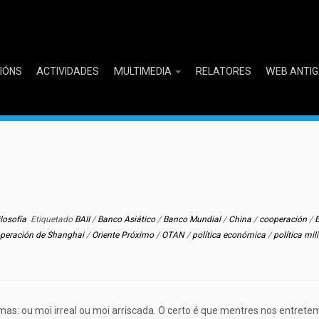
CIÓNS
ACTIVIDADES
MULTIMEDIA
RELATORES
WEB ANTI
losofía
Etiquetado
BAII
/
Banco Asiático
/
Banco Mundial
/
China
/
cooperación
/
operación de Shanghai
/
Oriente Próximo
/
OTAN
/
política económica
/
política mil
as: ou moi irreal ou moi arriscada. O certo é que mentres nos entrete