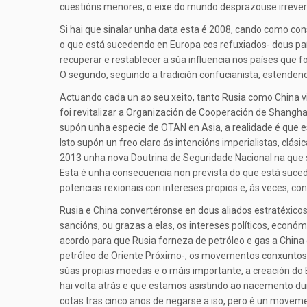
cuestións menores, o eixe do mundo desprazouse irrever
Si hai que sinalar unha data esta é 2008, cando como con
o que está sucedendo en Europa cos refuxiados- dous paí
recuperar e restablecer a súa influencia nos países que 
O segundo, seguindo a tradición confucianista, estendend
Actuando cada un ao seu xeito, tanto Rusia como China vi
foi revitalizar a Organización de Cooperación de Shangh
supón unha especie de OTAN en Asia, a realidade é que e
Isto supón un freo claro ás intencións imperialistas, clá
2013 unha nova Doutrina de Seguridade Nacional na que se
Esta é unha consecuencia non prevista do que está suce
potencias rexionais con intereses propios e, ás veces, c
Rusia e China convertéronse en dous aliados estratéxicos 
sancións, ou grazas a elas, os intereses políticos, econó
acordo para que Rusia forneza de petróleo e gas a Chin
petróleo de Oriente Próximo-, os movementos conxuntos p
súas propias moedas e o máis importante, a creación do 
hai volta atrás e que estamos asistindo ao nacemento du
cotas tras cinco anos de negarse a iso, pero é un moveme