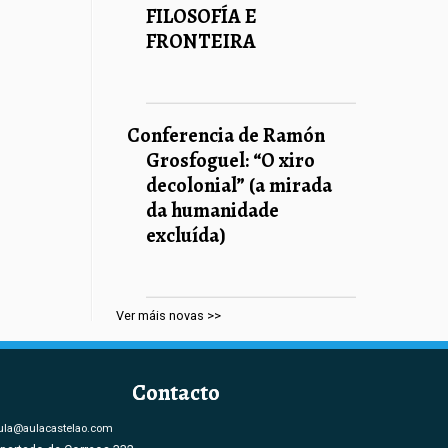
FILOSOFÍA E
FRONTEIRA
Conferencia de Ramón
Grosfoguel: “O xiro
decolonial” (a mirada
da humanidade
excluída)
Ver máis novas >>
Contacto
ula@aulacastelao.com