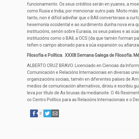
funcionamento. Os seus créditos serán en yuanes, a moe
como Rusia e India, por mencionar outro país. Moito máis 
tanto, non é difícil adiviñar que o BAII converterase a cu
hexemonía occidental e ao xurdimento dunha nova era que
institucións, senón sobre Eurasia, os seus países e as sú
institucións como o BAII, a OCS (da que tamén forman par
teñen o campo abonado para a súa expansión ou afianzame
Filosofía e Política. XXXIII Semana Galega de Filosofía. M
ALBERTO CRUZ BRAVO. Licenciado en Ciencias da Informaci
Comunicación e Relacións Internacionais en diversas uni
organizacións sociais, tamén en diferentes países de Amé
medios de comunicación alternativos, dirixiu e escribiu gu
leva por título de As bruxas da medianoite. O 46 Reximen
co Centro Político para as Relacións Internacionais e o 
0