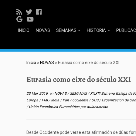
INICIO
NOVAS
SEMANAS
HISTORIA
PUBLICA
Inicio
»
NOVAS
»
Eurasia como eixe do século XXI
Eurasia como eixe do século XXI
23 Mar, 2016
en
NOVAS
/
SEMANAS
/
XXXIII Semana Galega de Fi
Europa
/
FMI
/
India
/
Irán
/
occidente
/
OCS
/
Organización de Co
/
Unión Económica Euroasiática
por
aulacastelao
Desde Occidente pode verse esta afirmación de dúas form