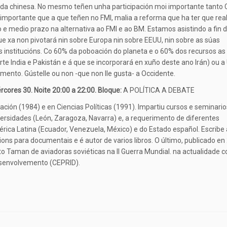
da chinesa. No mesmo teñen unha participación moi importante tanto 
importante que a que teñen no FMI, malia a reforma que ha ter que real
rto e medio prazo na alternativa ao FMI e ao BM. Estamos asistindo a fin 
 xa non pivotará nin sobre Europa nin sobre EEUU, nin sobre as súas
as institucións. Co 60% da poboación do planeta e o 60% dos recursos as
te India e Pakistán e á que se incorporará en xuño deste ano Irán) ou a
nto. Gústelle ou non -que non lle gusta- a Occidente.
ércores 30. Noite 20:00 a 22:00. Bloque:
A POLÍTICA A DEBATE
ón (1984) e en Ciencias Políticas (1991). Impartiu cursos e seminario
versidades (León, Zaragoza, Navarra) e, a requerimento de diferentes
rica Latina (Ecuador, Venezuela, México) e do Estado español. Escribe 
ions para documentais e é autor de varios libros. O último, publicado en
to Taman de aviadoras soviéticas na II Guerra Mundial. na actualidade c
Desenvolvemento (CEPRID).