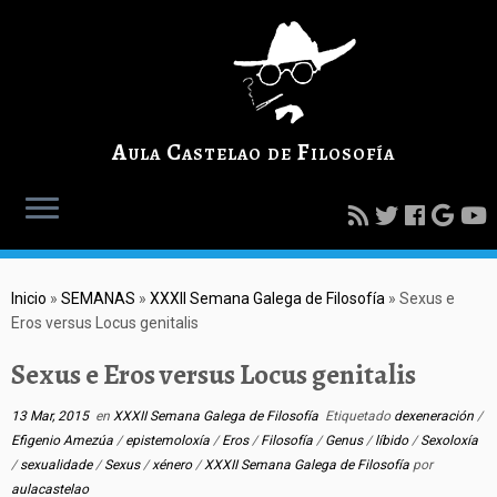
Aula Castelao de Filosofía
Inicio
»
SEMANAS
»
XXXII Semana Galega de Filosofía
»
Sexus e
Eros versus Locus genitalis
Sexus e Eros versus Locus genitalis
13 Mar, 2015
en
XXXII Semana Galega de Filosofía
Etiquetado
dexeneración
/
Efigenio Amezúa
/
epistemoloxía
/
Eros
/
Filosofía
/
Genus
/
líbido
/
Sexoloxía
/
sexualidade
/
Sexus
/
xénero
/
XXXII Semana Galega de Filosofía
por
aulacastelao