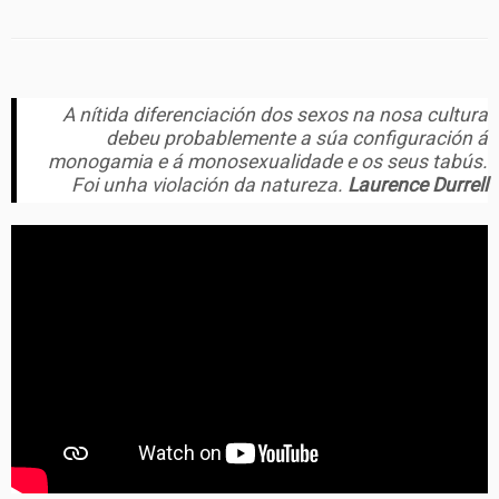
A nítida diferenciación dos sexos na nosa cultura
debeu probablemente a súa configuración á
monogamia e á monosexualidade e os seus tabús.
Foi unha violación da natureza
.
Laurence Durrell