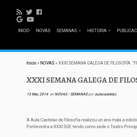
INICIO
NOVAS
SEMANAS
HISTORIA
PUBLICA
Inicio
»
NOVAS
»
XXXI SEMANA GALEGA DE FILOSOFÍA: “F
XXXI SEMANA GALEGA DE FILOS
13 Mar, 2014
en
NOVAS
/
SEMANAS
por
aulacastelao
A Aula Castelao de Filosofía realizou un ano máis a edició
Pontevedra a XXXI SGF, tendo como sede o Teatro Princip