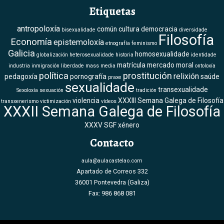
Etiquetas
antropoloxía
común
cultura
democracia
bisexualidade
diversidade
Filosofía
Economía
epistemoloxía
etnografía
feminismo
Galicia
homosexualidade
globalización
heterosexualidade
historia
identidade
matrícula
mercado
moral
industria
inmigración
liberdade
mass media
ontoloxía
política
prostitución
relixión
pedagoxía
pornografía
saúde
praxe
sexualidade
transexualidade
Sexoloxía
sexuación
tradición
violencia
XXXIII Semana Galega de Filosofía
transxenerismo
victimización
vídeos
XXXII Semana Galega de Filosofía
XXXV SGF
xénero
Contacto
aula@aulacastelao.com
Apartado de Correos 332
36001 Pontevedra (Galiza)
Fax: 986 868 081