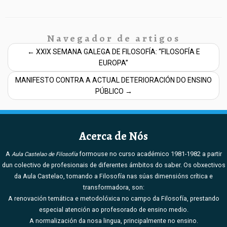
Navegador de artigos
←
XXIX SEMANA GALEGA DE FILOSOFÍA: “FILOSOFÍA E
EUROPA”
MANIFESTO CONTRA A ACTUAL DETERIORACIÓN DO ENSINO
PÚBLICO
→
Acerca de Nós
A
formouse no curso académico 1981-1982 a partir
Aula Castelao de Filosofía
dun colectivo de profesionais de diferentes ámbitos do saber. Os obxectivos
da Aula Castelao, tomando a Filosofía nas súas dimensións crítica e
transformadora, son:
A renovación temática e metodolóxica no campo da Filosofía, prestando
especial atención ao profesorado de ensino medio.
A normalización da nosa lingua, principalmente no ensino.