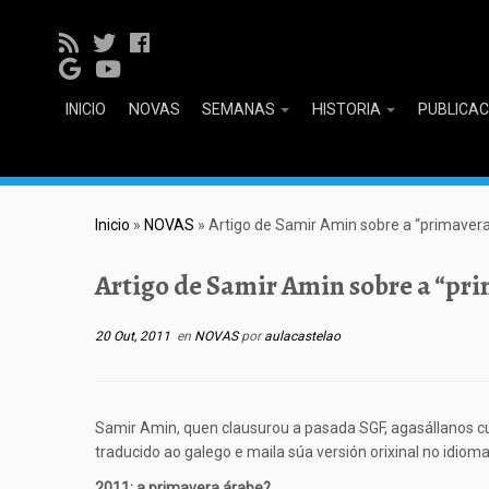
INICIO
NOVAS
SEMANAS
HISTORIA
PUBLICA
Inicio
»
NOVAS
»
Artigo de Samir Amin sobre a “primaver
Artigo de Samir Amin sobre a “pr
20 Out, 2011
en
NOVAS
por
aulacastelao
Samir Amin, quen clausurou a pasada SGF, agasállanos cu
traducido ao galego e maila súa versión orixinal no idioma
2011: a primavera árabe?