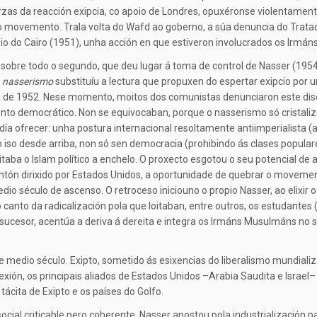
zas da reacción exipcia, co apoio de Londres, opuxéronse violentamen
 o movemento. Trala volta do Wafd ao goberno, a súa denuncia do Trata
io do Cairo (1951), unha acción en que estiveron involucrados os Irmá
 sobre todo o segundo, que deu lugar á toma de control de Nasser (1954)
O
nasserismo
substituíu a lectura que propuxen do espertar exipcio por u
lo de 1952. Nese momento, moitos dos comunistas denunciaron este dis
to democrático. Non se equivocaban, porque o nasserismo só cristali
podía ofrecer: unha postura internacional resoltamente antiimperialist
do iso desde arriba, non só sen democracia (prohibindo ás clases popu
vitaba o Islam político a enchelo. O proxecto esgotou o seu potencial 
ntón dirixido por Estados Unidos, a oportunidade de quebrar o movemen
edio século de ascenso. O retroceso iniciouno o propio Nasser, ao elixir
 canto da radicalización pola que loitaban, entre outros, os estudante
 sucesor, acentúa a deriva á dereita e integra os Irmáns Musulmáns no
medio século. Exipto, sometido ás esixencias do liberalismo mundializa
rexión, os principais aliados de Estados Unidos –Arabia Saudita e Israel
ácita de Exipto e os países do Golfo.
ial criticable pero coherente. Nasser apostou pola industrialización par