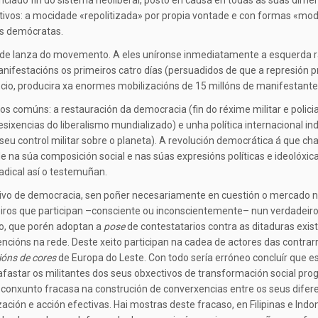
unciado fin do sistema neoliberal, posto en causa en todas as súas dimen
ivos: a mocidade «repolitizada» por propia vontade e con formas «mo
as demócratas.
ta de lanza do movemento. A eles uníronse inmediatamente a esquerda 
nifestacións os primeiros catro días (persuadidos de que a represió
cio, producira xa enormes mobilizacións de 15 millóns de manifestante
 comúns: a restauración da democracia (fin do réxime militar e policial
esixencias do liberalismo mundializado) e unha política internacional 
 control militar sobre o planeta). A revolución democrática á que cha
 na súa composición social e nas súas expresións políticas e ideolóxic
dical así o testemuñan.
ivo de democracia, sen poñer necesariamente en cuestión o mercado no
iros que participan –consciente ou inconscientemente– nun verdadeiro
mo, que porén adoptan a
pose
de contestatarios contra as ditaduras exi
ncións na rede. Deste xeito participan na cadea de actores das contra
ións de cores
de Europa do Leste. Con todo sería erróneo concluír que e
star os militantes dos seus obxectivos de transformación social progre
conxunto fracasa na construción de converxencias entre os seus difer
ión e acción efectivas. Hai mostras deste fracaso, en Filipinas e Indon