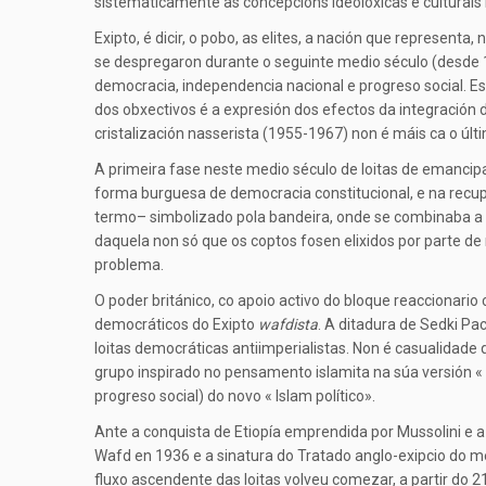
sistematicamente as concepcións ideolóxicas e culturais 
Exipto, é dicir, o pobo, as elites, a nación que repres
se despregaron durante o seguinte medio século (desde 19
democracia, independencia nacional e progreso social. Es
dos obxectivos é a expresión dos efectos da integración 
cristalización nasserista (1955-1967) non é máis ca o úl
A primeira fase neste medio século de loitas de emanci
forma burguesa de democracia constitucional, e na recup
termo– simbolizado pola bandeira, onde se combinaba a m
daquela non só que os coptos fosen elixidos por parte 
problema.
O poder británico, co apoio activo do bloque reaccionar
democráticos do Exipto
wafdista
. A ditadura de Sedki P
loitas democráticas antiimperialistas. Non é casualidade
grupo inspirado no pensamento islamita na súa versión « s
progreso social) do novo « Islam político».
Ante a conquista de Etiopía emprendida por Mussolini e 
Wafd en 1936 e a sinatura do Tratado anglo-exipcio do 
fluxo ascendente das loitas volveu comezar, a partir do 21