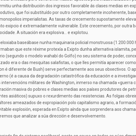
ermitiu unha distribución dos ingresos favorable ás clases medias en e
tivo, que foi substituído por outro completamente incoherente, base
 monopolios imperialistas. As taxas de crecemento supostamente elevad
nto exipcio é extremadamente vulnerable. Este crecemento, por outra 
idade. A situación era explosiva… e explotou.
 eloxiaba baseábase nunha maquinaria policial monstruosa (1.200.000 
irmaban que este réxime protexía a Exipto dunha alternativa islamita, pe
ario (segundo o modelo wahabí do Golfo) no seu sistema de poder, conce
rizado era o das mesquitas salafistas, o que lles permitía aparecer como
 é diferente de Bush) serve perfectamente aos seus obxectivos. O apoi
no (é a causa da degradación catastrófica da educación e a investiga
s intervencións militares de Washington, inmerso na chamada «guerra co
ración masiva do pobres e clases medias aos países produtores de pet
ntes asiáticos) supuxo o rexurdimento das resistencias. As folgas obre
ultores ameazados de expropiación polo capitalismo agrario, a formaci
vitable explosión, esperada en Exipto aínda que sorprendera aos cham
teremos que analizar a súa dirección e desenvolvemento.