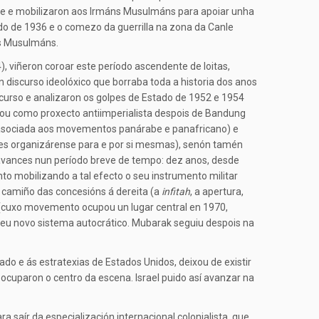
te e mobilizaron aos Irmáns Musulmáns para apoiar unha
do de 1936 e o comezo da guerrilla na zona da Canle
ns Musulmáns.
, viñeron coroar este período ascendente de loitas,
n discurso ideolóxico que borraba toda a historia dos anos
curso e analizaron os golpes de Estado de 1952 e 1954
zou como proxecto antiimperialista despois de Bandung
a (asociada aos movementos panárabe e panafricano) e
lares organizárense para e por si mesmas), senón tamén
de avances nun período breve de tempo: dez anos, desde
to mobilizando a tal efecto o seu instrumento militar
 o camiño das concesións á dereita (a
infitah
, a apertura,
s (cuxo movemento ocupou un lugar central en 1970,
 seu novo sistema autocrático. Mubarak seguiu despois na
do e ás estratexias de Estados Unidos, deixou de existir
– ocuparon o centro da escena. Israel puido así avanzar na
a saír da especialización internacional colonialista, que