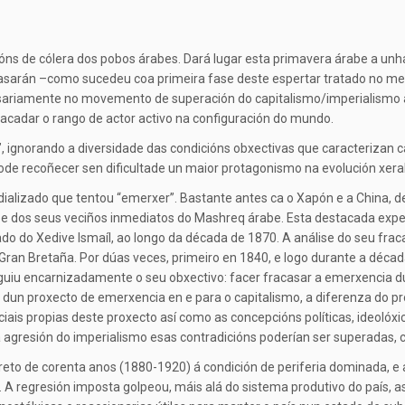
óns de cólera dos pobos árabes. Dará lugar esta primavera árabe a un
asarán –como sucedeu coa primeira fase deste espertar tratado no me
esariamente no movemento de superación do capitalismo/imperialismo 
 acadar o rango de actor activo na configuración do mundo.
, ignorando a diversidade das condicións obxectivas que caracterizan 
pode recoñecer sen dificultade un maior protagonismo na evolución xeral
undializado que tentou “emerxer”. Bastante antes ca o Xapón e a China
o e dos seus veciños inmediatos do Mashreq árabe. Esta destacada expe
 do Xedive Ismaíl, ao longo da década de 1870. A análise do seu fracas
Gran Bretaña. Por dúas veces, primeiro en 1840, e logo durante a décad
seguiu encarnizadamente o seu obxectivo: facer fracasar a emerxencia d
ba dun proxecto de emerxencia en e para o capitalismo, a diferenza do 
ciais propias deste proxecto así como as concepcións políticas, ideolóxi
a agresión do imperialismo esas contradicións poderían ser superadas,
eto de corenta anos (1880-1920) á condición de periferia dominada, e 
A regresión imposta golpeou, máis alá do sistema produtivo do país, as