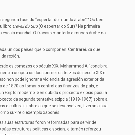
ha segunda fase do “espertar do mundo árabe”? Ou ben
u libro
L’éveil du Sud
(O espertar do Sur)? Na primeira
a escala mundial. O fracaso mantería o mundo árabe na
cada un dos países que o compoñen. Centrarei, xa que
 da rexión.
, desde os comezos do século XIX, Mohammed Alí concibira
riencia ocupou os dous primeiros terzos do século XIX e
o non pode ignorar a violencia da agresión exterior da
a de 1870 ao tomar o control das finanzas do país, e
un Exipto moderno. Sen dúbida o proxecto exipcio posuía
proxecto da segunda tentativa exipcia (1919-1967) sobre a
cas e culturais sobre as que se desenvolveu, tiveron a súa
 como suxire o exemplo xaponés.
as súas estruturas foron reformadas para servir de
 súas estruturas políticas e sociais, e tamén reforzou