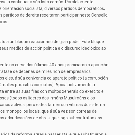
se a continuar a súa loita común. Paralelamente
 orientación socialista, diversos partidos democráticos,
partidos de dereita rexeitaron participar neste Consello,
ros.
to a un bloque reaccionario de gran poder. Este bloque
eus medios de acción política e o discurso ideolóxico ao
ente no curso dos últimos 40 anos propiciaron a aparición
Trátase de decenas de miles non de empresarios
 eles, á súa conivencia co aparato político (a corrupción
ámalles parasitos corruptos). Apoia activamente a
a entre as súas filas con moitos xenerais do exército e
xiosos (todos os líderes dos Irmáns Musulmáns e os
arios activos, pero estes tamén son vítimas do sistema
os monopolios locais, que á súa vez son correas de
 as adxudicacións de obras, que logo subcontratan aos
rios da reforma agraria nasserista, e que substituíron a