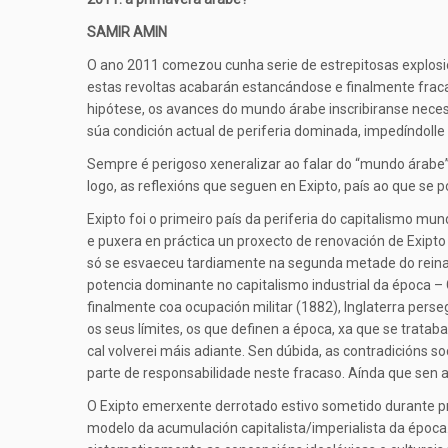
SAMIR AMIN
O ano 2011 comezou cunha serie de estrepitosas explosi
estas revoltas acabarán estancándose e finalmente frac
hipótese, os avances do mundo árabe inscribiranse nec
súa condición actual de periferia dominada, impedíndolle
Sempre é perigoso xeneralizar ao falar do “mundo árabe”
logo, as reflexións que seguen en Exipto, país ao que se 
Exipto foi o primeiro país da periferia do capitalismo m
e puxera en práctica un proxecto de renovación de Exipt
só se esvaeceu tardiamente na segunda metade do reinado
potencia dominante no capitalismo industrial da época – 
finalmente coa ocupación militar (1882), Inglaterra per
os seus límites, os que definen a época, xa que se trata
cal volverei máis adiante. Sen dúbida, as contradicións so
parte de responsabilidade neste fracaso. Aínda que sen 
O Exipto emerxente derrotado estivo sometido durante pr
modelo da acumulación capitalista/imperialista da época. 