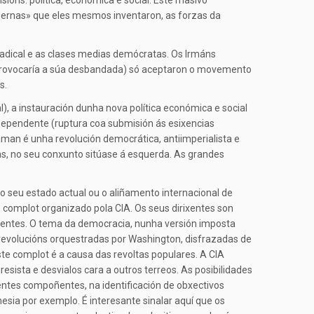
sións: política, económica e social. Este masivo
dernas» que eles mesmos inventaron, as forzas da
radical e as clases medias demócratas. Os Irmáns
n provocaría a súa desbandada) só aceptaron o movemento
s.
), a instauración dunha nova política económica e social
independente (ruptura coa submisión ás esixencias
man é unha revolución democrática, antiimperialista e
as, no seu conxunto sitúase á esquerda. As grandes
 seu estado actual ou o aliñamento internacional de
 complot organizado pola CIA. Os seus dirixentes son
stentes. O tema da democracia, nunha versión imposta
rrevolucións orquestradas por Washington, disfrazadas de
ste complot é a causa das revoltas populares. A CIA
sista e desvialos cara a outros terreos. As posibilidades
entes compoñentes, na identificación de obxectivos
esia por exemplo. É interesante sinalar aquí que os