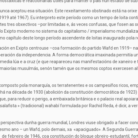
nostálxicas e reaccionarias útiles para manter o país nun estado de sub
enta, nunca aceptou esa situación. Este rexeitamento obstinado está na
19 até 1967). Eu interpreto este período como un tempo de loita conti
tes tres obxectivos –por limitadas e, ás veces confusas, que fosen as s
do Exipto moderno no sistema do capitalismo / imperialismo mundializad
timo capítulo deste longo período ascendente de loitas inaugurado pola 
pación en Exipto centrouse –coa formación do partido Wafd en 1919– na
eración da independencia. A forma democrática imaxinada permitía un a
edia lúa e a cruz (e que reapareceu nas manifestacións de xaneiro e 
de maiorías musulmás, senón tamén que os mesmos coptos exercesen al
io composto pola monarquía, os terratenentes e os campesiños ricos, e
achá na década de 1930 (abolición da constitución democrática de 192
 que, para reducir o perigo, a embaixada británica e o palacio real apo
alafista » (tradicional) wahabí formulada por Rachid Reda, é dicir, a ve
a perspectiva dunha guerra mundial, Londres viuse obrigado a facer con
mesmo ano – un Wafd, polo demais, xa «apaciguado». A Segunda Guerra 
 de febreiro de 1946, coa constitución do bloque obreiro-estudantil, for