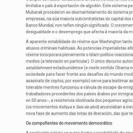
limitaba o país á exportación de algodón. Este sistema p
Mubarak procederon ao desmantelamento do sistema produ
empresas, na súa maioría subcontratistas do capital dos
Banco Mundial, non teñen ningún significado. O creceme
desigualdade e o desemprego que afecta á maioría da moc
A aparente estabilidade do réxime que Washington tanto
abusos criminais habituais. As potencias imperialistas af
réxime incorporara plenamente o Islam político reaccion
medios (a televisión en particular). O único discurso auto
establishment
estadounidense (e neste sentido Obama non
sociedade para facer fronte aos desafíos do mundo moder
asasinato de coptos, por exemplo) serve para lexitimar a
tolerable mentres funcionou a válvula de escape da emig
traballadores procedentes dos países árabes por inmigra
en 50 anos–, a resistencia obstinada dos pequenos agric
(os movementos
Kefaya
e
Seis de abril
) anunciaban a ine
nova fase de aumento das loitas de liberación, das que 
Os compoñentes do movemento democrático