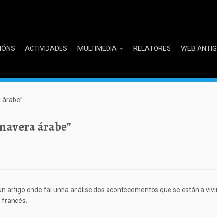
CIÓNS
ACTIVIDADES
MULTIMEDIA
RELATORES
WEB ANTI
a árabe”
imavera árabe”
n artigo onde fai unha análise dos acontecementos que se están a vivi
 francés.