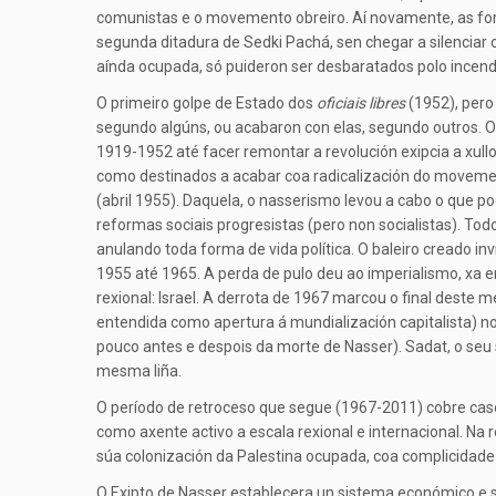
comunistas e o movemento obreiro. Aí novamente, as for
segunda ditadura de Sedki Pachá, sen chegar a silenciar
aínda ocupada, só puideron ser desbaratados polo incend
O primeiro golpe de Estado dos
oficiais libres
(1952), pero
segundo algúns, ou acabaron con elas, segundo outros. 
1919-1952 até facer remontar a revolución exipcia a xul
como destinados a acabar coa radicalización do movemen
(abril 1955). Daquela, o nasserismo levou a cabo o que 
reformas sociais progresistas (pero non socialistas). To
anulando toda forma de vida política. O baleiro creado in
1955 até 1965. A perda de pulo deu ao imperialismo, xa e
rexional: Israel. A derrota de 1967 marcou o final deste m
entendida como apertura á mundialización capitalista) no
pouco antes e despois da morte de Nasser). Sadat, o seu
mesma liña.
O período de retroceso que segue (1967-2011) cobre case 
como axente activo a escala rexional e internacional. Na 
súa colonización da Palestina ocupada, coa complicidade t
O Exipto de Nasser establecera un sistema económico e soc