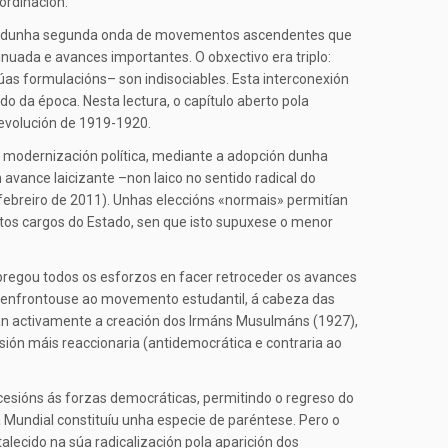
ordinación.
 orixe dunha segunda onda de movementos ascendentes que
nuada e avances importantes. O obxectivo era triplo:
úas formulacións– son indisociables. Esta interconexión
o da época. Nesta lectura, o capítulo aberto pola
revolución de 1919-1920.
 modernización política, mediante a adopción dunha
vance laicizante –non laico no sentido radical do
febreiro de 2011). Unhas eleccións «normais» permitían
tos cargos do Estado, sen que isto supuxese o menor
mpregou todos os esforzos en facer retroceder os avances
3) enfrontouse ao movemento estudantil, á cabeza das
iaran activamente a creación dos Irmáns Musulmáns (1927),
rsión máis reaccionaria (antidemocrática e contraria ao
cesións ás forzas democráticas, permitindo o regreso do
Mundial constituíu unha especie de paréntese. Pero o
talecido na súa radicalización pola aparición dos