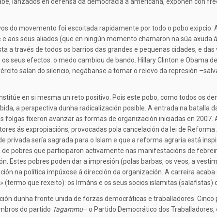
árabe, lanzados en defensa da democracia á americana, expoñen con fr
os do movemento foi escoitada rapidamente por todo o pobo exipcio. A 
 e aos seus aliados (que en ningún momento chamaron na súa axuda ás 
ta a través de todos os barrios das grandes e pequenas cidades, e das v
 tivo os seus efectos: o medo cambiou de bando. Hillary Clinton e Obama
ército saían do silencio, negábanse a tomar o relevo da represión –sa
nstitúe en si mesma un reto positivo. Pois este pobo, como todos os d
, a perspectiva dunha radicalización posible. A entrada na batalla da 
as folgas fixeron avanzar as formas de organización iniciadas en 2007.
tores ás expropiacións, provocadas pola cancelación da lei de Reform
dade privada sería sagrada para o Islam e que a reforma agraria está in
e pobres que participaron activamente nas manifestacións de febreir
n. Estes pobres poden dar a impresión (polas barbas, os veos, a vestim
ción na política impúxose á dirección da organización. A carreira acab
(termo que rexeito): os Irmáns e os seus socios islamitas (salafistas)
ión dunha fronte unida de forzas democráticas e traballadores. Cinco par
embros do partido
Tagammu
– o Partido Democrático dos Traballadores, o