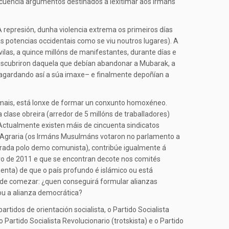
ecuencia argumentos destinados a lexitimar aos Irmáns
represión, dunha violencia extrema os primeiros días
potencias occidentais como se viu noutros lugares). A
ilas, a quince millóns de manifestantes, durante días e
 descubriron daquela que debían abandonar a Mubarak, a
lvagardando así a súa imaxe– e finalmente depoñían a
emais, está lonxe de formar un conxunto homoxéneo.
clase obreira (arredor de 5 millóns de traballadores)
 Actualmente existen máis de cincuenta sindicatos
a Agraria (os Irmáns Musulmáns votaron no parlamento a
spirada polo demo comunista), contribúe igualmente á
o de 2011 e que se encontran decote nos comités
enta) de que o país profundo é islámico ou está
a de comezar: ¿quen conseguirá formular alianzas
 ou a alianza democrática?
tidos de orientación socialista, o Partido Socialista
 Partido Socialista Revolucionario (trotskista) e o Partido