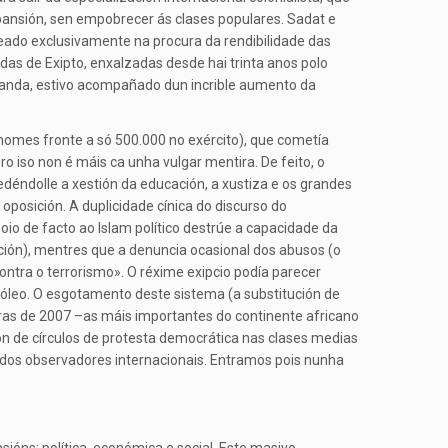
xpansión, sen empobrecer ás clases populares. Sadat e
ado exclusivamente na procura da rendibilidade das
as de Exipto, enxalzadas desde hai trinta anos polo
banda, estivo acompañado dun incrible aumento da
homes fronte a só 500.000 no exército), que cometía
ro iso non é máis ca unha vulgar mentira. De feito, o
déndolle a xestión da educación, a xustiza e os grandes
 oposición. A duplicidade cínica do discurso do
o de facto ao Islam político destrúe a capacidade da
ción), mentres que a denuncia ocasional dos abusos (o
ntra o terrorismo». O réxime exipcio podía parecer
róleo. O esgotamento deste sistema (a substitución de
iras de 2007 –as máis importantes do continente africano
ón de círculos de protesta democrática nas clases medias
ados observadores internacionais. Entramos pois nunha