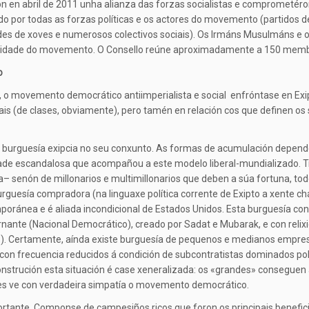
en abril de 2011 unha alianza das forzas socialistas e comprometéron
ído por todas as forzas políticas e os actores do movemento (partidos de
s de xoves e numerosos colectivos sociais). Os Irmáns Musulmáns e os 
inuidade do movemento. O Consello reúne aproximadamente a 150 memb
o
, o movemento democrático antiimperialista e social enfróntase en Exip
s (de clases, obviamente), pero tamén en relación cos que definen os s
ola burguesía exipcia no seu conxunto. As formas de acumulación depend
aldade escandalosa que acompañou a este modelo liberal-mundializado. 
 senón de millonarios e multimillonarios que deben a súa fortuna, todos
guesía compradora (na linguaxe política corrente de Exipto a xente ch
poránea e é aliada incondicional de Estados Unidos. Esta burguesía cont
bernante (Nacional Democrático), creado por Sadat e Mubarak, e con reli
ios). Certamente, aínda existe burguesía de pequenos e medianos empres
con frecuencia reducidos á condición de subcontratistas dominados pol
onstrución esta situación é case xeneralizada: os «grandes» conseguen
s ve con verdadeira simpatía o movemento democrático.
rtante. Componse de campesiños ricos que foron os principais beneficia