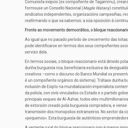
Comunista exipcio (ex compoñente de Tagammu), crearon 
formouse un Consello Nacional (
Maglis Watany
) constitu
sindicatos independentes, organizacións campesiñas, rede
reafirmando o que xa sabemos: a súa oposición á cont
Fronte ao movemento democrático, o bloque reaccionari
Ao igual que no pasado período de crecemento das loitas
pode identificarse en termos dos seus compoñentes sociai
servizo dela.
En termos sociais, o bloque reaccionario está dirixido p
dunha burguesía rica, beneficiaria exclusiva da desigu
creativos –como o discurso do Banco Mundial os presenta–
é un compoñente orgánico do sistema). Trátase dunha bur
inclusión de Exipto na mundialización imperialista contem
da policía, con civís vinculados co Estado e o partido go
principais xeques de Al-Azhar, todos eles multimillonar
de extorsión creado pola burguesía compradora, e vense 
transmisión dos monopolios estranxeiros. No sector da c
«pequenos». Esta burguesía de auténticos emprendedore
A vertente rural do bloque reaccionario non é menos impo