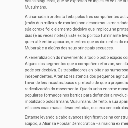
nosos blogueiros, que se expresan en inglés en vez de 
Musulmáns.
A chamada á protesta feita polos tres compoñentes activ
(máis dun milleiro de mortos) non desanimou a mocidade
súa coraxe foi o elemento decisivo que implicou na protes
días (e ás veces noites). Este éxito político fulminante
quen até entón apoiaran, mentres que os dirixentes do ex
Mubarak e a algúns dos seus principais secuaces.
A xeneralización do movemento a todo o pobo exipcio co
Algúns dos segmentos que o compoñen reforzan, sen dúbida
pode ser decisiva. Os traballadores en loita nas numeros
independentes. A tenaz resistencia dos pequenos agricul
favor de leis inxustas, baixo o pretexto de que a propie
radicalización do movemento. Queda unha enorme masa d
populares formados nos barrios para defender a revolució
mobilizado polos Irmáns Musulmáns. De feito, a súa apari
eficaces coas masas desorientadas, ou sexa «encadralas» 
Estanse levando a cabo avances significativos na construc
Exipcio, a Alianza Popular Democrática –a maioría ex m