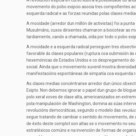
A revolución exipcia en curso ilustra a posibilidade do an
movemento do pobo exipcio asocia tres compoñentes act
esquerda radical e as forzas reunidas polas clases medi
A mocidade (arredor dun millón de activistas) foi a pun
Musulmáns, cuxos dirixentes chamaron a boicotear as ma
tardiamente, cando a chamada, oída por todo o pobo exip
A mocidade e a esquerda radical perseguen tres obxectivos
favorable ás clases populares (ruptura coa submisión ás 
hexemónicas de Estados Unidos e co despregamento do seu
social. Aínda que o movemento xuvenil mostra diversidade
manifestacións espontáneas de simpatía coa esquerda ra
As clases medias concéntranse arredor dun único obxect
Exipto. Non debemos ignorar o papel dun grupo de blogue
polo xeral xoves de clase alta, americanizados en extre
pola manipulación de Washington, domina as súas interve
revolucións democráticas, segundo o modelo das
revoluc
segue tratando de cambiar o sentido do movemento, de afa
de éxito deste complot son altas se o movemento no seu 
estratéxicos comúns e na invención de formas de organizac