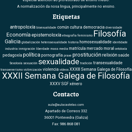
A normalización da nosa lingua, principalmente no ensino.
Etiquetas
antropoloxía
común
cultura
democracia
bisexualidade
diversidade
Filosofía
Economía
epistemoloxía
etnografía
feminismo
Galicia
homosexualidade
globalización
heterosexualidade
historia
identidade
matrícula
mercado
moral
industria
inmigración
liberdade
mass media
ontoloxía
política
prostitución
relixión
pedagoxía
pornografía
saúde
praxe
sexualidade
transexualidade
Sexoloxía
sexuación
tradición
violencia
XXXIII Semana Galega de Filosofía
transxenerismo
victimización
vídeos
XXXII Semana Galega de Filosofía
XXXV SGF
xénero
Contacto
aula@aulacastelao.com
Apartado de Correos 332
36001 Pontevedra (Galiza)
Fax: 986 868 081