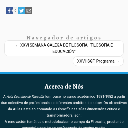
0
Navegador de artigos
←
XXVI SEMANA GALEGA DE FILOSOFÍA: “FILOSOFÍA E
EDUCACIÓN”
XXVII SGF: Programa
→
Acerca de Nós
A
formouse no curso académico 1981-1982 a partir
Aula Castelao de Filosofía
dun colectivo de profesionais de diferentes ámbitos do saber. Os obxectivos
da Aula Castelao, tomando a Filosofía nas súas dimensións crítica e
transformadora, son:
A renovación temática e metodolóxica no campo da Filosofía, prestando
especial atención ao profesorado de ensino medio.