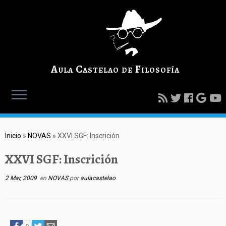
Aula Castelao de Filosofía
Inicio
»
NOVAS
»
XXVI SGF: Inscrición
XXVI SGF: Inscrición
2 Mar, 2009
en
NOVAS
por
aulacastelao