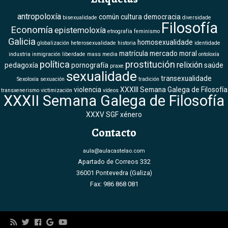
antropoloxía
común
cultura
democracia
bisexualidade
diversidade
Filosofía
Economía
epistemoloxía
etnografía
feminismo
Galicia
homosexualidade
globalización
heterosexualidade
historia
identidade
matrícula
mercado
moral
industria
inmigración
liberdade
mass media
ontoloxía
política
prostitución
relixión
pedagoxía
pornografía
saúde
praxe
sexualidade
transexualidade
Sexoloxía
sexuación
tradición
violencia
XXXIII Semana Galega de Filosofía
transxenerismo
victimización
vídeos
XXXII Semana Galega de Filosofía
XXXV SGF
xénero
Contacto
aula@aulacastelao.com
Apartado de Correos 332
36001 Pontevedra (Galiza)
Fax: 986 868 081