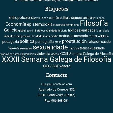
Etiquetas
antropoloxía
común
cultura
democracia
bisexualidade
diversidade
Filosofía
Economía
epistemoloxía
etnografía
feminismo
Galicia
homosexualidade
globalización
heterosexualidade
historia
identidade
matrícula
mercado
moral
industria
inmigración
liberdade
mass media
ontoloxía
política
prostitución
relixión
pedagoxía
pornografía
saúde
praxe
sexualidade
transexualidade
Sexoloxía
sexuación
tradición
violencia
XXXIII Semana Galega de Filosofía
transxenerismo
victimización
vídeos
XXXII Semana Galega de Filosofía
XXXV SGF
xénero
Contacto
aula@aulacastelao.com
Apartado de Correos 332
36001 Pontevedra (Galiza)
Fax: 986 868 081