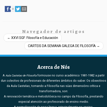
0
Navegador de artigos
←
XXVI SGF: Filosofía e Educación
CARTEIS DA SEMANA GALEGA DE FILOSOFÍA
→
Acerca de Nós
A
formouse no curso académico 1981-1982 a partir
Aula Castelao de Filosofía
dun colectivo de profesionais de diferentes ámbitos do saber. Os obxectivos
da Aula Castelao, tomando a Filosofía nas súas dimensións crítica e
transformadora, son:
A renovación temática e metodolóxica no campo da Filosofía, prestando
especial atención ao profesorado de ensino medio.
A normalización da nosa lingua, principalmente no ensino.