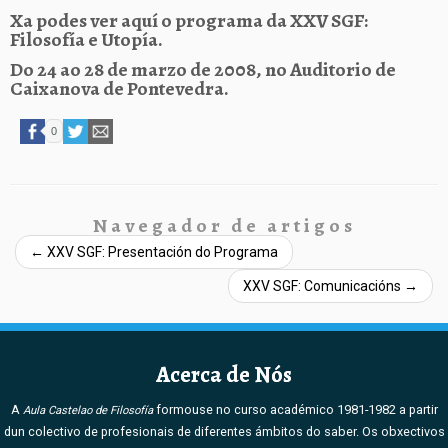
Xa podes ver aquí o programa da XXV SGF:
Filosofía e Utopía.
Do 24 ao 28 de marzo de 2008, no Auditorio de
Caixanova de Pontevedra.
0
Navegador de artigos
←
XXV SGF: Presentación do Programa
XXV SGF: Comunicacións
→
Acerca de Nós
A
formouse no curso académico 1981-1982 a partir
Aula Castelao de Filosofía
dun colectivo de profesionais de diferentes ámbitos do saber. Os obxectivos