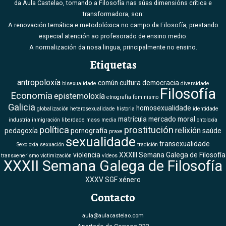
da Aula Castelao, tomando a Filosofía nas súas dimensións crítica e
transformadora, son:
A renovación temática e metodolóxica no campo da Filosofía, prestando
especial atención ao profesorado de ensino medio.
A normalización da nosa lingua, principalmente no ensino.
Etiquetas
antropoloxía
común
cultura
democracia
bisexualidade
diversidade
Filosofía
Economía
epistemoloxía
etnografía
feminismo
Galicia
homosexualidade
globalización
heterosexualidade
historia
identidade
matrícula
mercado
moral
industria
inmigración
liberdade
mass media
ontoloxía
política
prostitución
relixión
pedagoxía
pornografía
saúde
praxe
sexualidade
transexualidade
Sexoloxía
sexuación
tradición
violencia
XXXIII Semana Galega de Filosofía
transxenerismo
victimización
vídeos
XXXII Semana Galega de Filosofía
XXXV SGF
xénero
Contacto
aula@aulacastelao.com