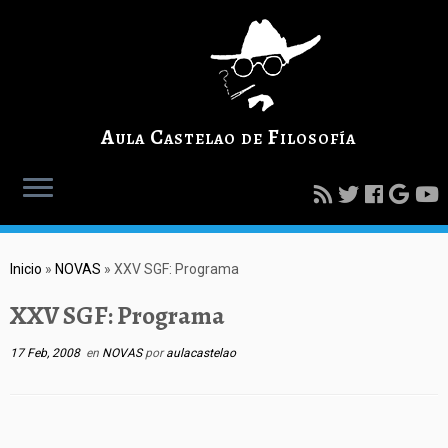
Aula Castelao de Filosofía
Inicio
»
NOVAS
»
XXV SGF: Programa
XXV SGF: Programa
17 Feb, 2008
en
NOVAS
por
aulacastelao