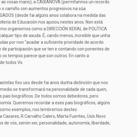
ase as vosas mans); a CAIXANOVA (permítannos un recordo
ue o camiño con aumentos progresivos na súa
VOGADOS (desde fai algúns anos colabora na medida das
llería de Educación nos apoiou nestes anos. Non está
n como organismos como a DIRECCIÓN XERAL de POLÍTICA
lquer tipo de axuda. É, cando menos, increible que unha
udas por non “acadar a suficiente prioridade de acordo
e de participación que se ten e contando con ponentes de
ero os tempos parece que son outros. En canto a
 de todos Vs.
telao fixo uso desde fai anos dunha distinción que nos
co medio se transformará na personalidade de cada quen,
os pais biográficos. De todos somos debedores, pero
nomía. Queremos recordar a eses pais biográficos, algúns
ue, como exemplos, nos lembremos destes:
ría Casares, R.Carvalho Calero, Marta Fuentes, Uxío Novo
s de vós, senón ser, personalidade, autonomía, liberdade,