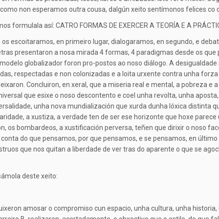
como non esperamos outra cousa, dalgún xeito sentímonos felices co 
emos formulala así: CATRO FORMAS DE EXERCER A TEORÍA E A PRÁCTI
 os escoitaramos, en primeiro lugar, dialogaramos, en segundo, e deba
ras presentaron a nosa mirada 4 formas, 4 paradigmas desde os que p
o modelo globalizador foron pro-postos ao noso diálogo. A desigualdade 
adas, respectadas e non colonizadas e a loita urxente contra unha forza
eixaron. Concluiron, en xeral, que a miseria real e mental, a pobreza e 
universal que esixe o noso descontento e coel unha revolta, unha aposta
rsalidade, unha nova mundialización que xurda dunha lóxica distinta que
daridade, a xustiza, a verdade ten de ser ese horizonte que hoxe parece
, os bombardeos, a xustificación perversa, teñen que dirixir o noso f
rnos conta do que pensamos, por que pensamos, e se pensamos, en últi
uos que nos quitan a liberdade de ver tras do aparente o que se agoc
ámola deste xeito:
uixeron amosar o compromiso cun espacio, unha cultura, unha historia