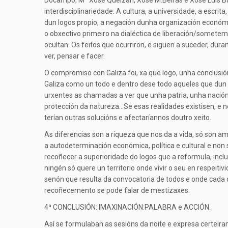
Docampo, Mª Xosé Queizán, Xosé M.Beiras e Xosé Luís Barr
interdisciplinariedade. A cultura, a universidade, a escri
dun logos propio, a negación dunha organización económi
o obxectivo primeiro na dialéctica de liberación/sometem
ocultan. Os feitos que ocurriron, e siguen a suceder, dur
ver, pensar e facer.
O compromiso con Galiza foi, xa que logo, unha conclusió
Galiza como un todo e dentro dese todo aqueles que dun 
urxentes as chamadas a ver que unha patria, unha nación,
protección da natureza…Se esas realidades existisen, e no
terían outras solucións e afectaríannos doutro xeito.
As diferencias son a riqueza que nos da a vida, só son am
a autodeterminación económica, política e cultural e non 
recoñecer a superioridade do logos que a reformula, inc
ningén só quere un territorio onde vivir o seu en respeiti
senón que resulta da convocatoria de todos e onde cada q
recoñecemento se pode falar de mestizaxes.
4ª CONCLUSIÓN: IMAXINACIÓN:PALABRA e ACCIÓN.
Así se formulaban as sesións da noite e expresa certeira