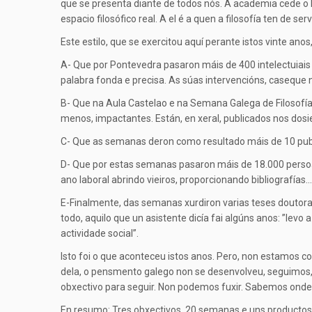
que se presenta diante de todos nós. A academia cede o l
espacio filosófico real. A el é a quen a filosofía ten de
Este estilo, que se exercitou aquí perante istos vinte an
A- Que por Pontevedra pasaron máis de 400 intelectuiais de
palabra fonda e precisa. As súas intervencións, caseque n
B- Que na Aula Castelao e na Semana Galega de Filosofí
menos, impactantes. Están, en xeral, publicados nos dos
C- Que as semanas deron como resultado máis de 10 publ
D- Que por estas semanas pasaron máis de 18.000 persoa
ano laboral abrindo vieiros, proporcionando bibliografí
E-Finalmente, das semanas xurdiron varias teses doutorais
todo, aquilo que un asistente dicía fai algúns anos: ”lev
actividade social”.
Isto foi o que aconteceu istos anos. Pero, non estamos c
dela, o pensmento galego non se desenvolveu, seguimos,
obxectivo para seguir. Non podemos fuxir. Sabemos onde
En resumo: Tres obxectivos, 20 semanas e uns productos e