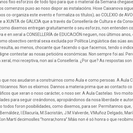
os anos fixo esforzos de todo tipo para que o material da Semana cheg
 os comenzos puxo ao noso dispor as instalacións. Hoxe Caixanova sig
nos co-organiza este evento e formaliza os títulos); ao COLEXIO de A
 a XUNTA de GALICIA que a través da Consellería de Cultura e da Conse
ue como dixemos entregan gratuitamente o seu esforzo, non entende
 e en xeral a CONSELLERÍA de EDUCACIÓN neguen, nos últimos anos, ca
mo obxectivo central sexa excluida por Política Lingüística das súas ax
n resulta, ao menos, chocante que facendo o que facemos, tendo o indic
e digne contestar as nosas peticións económicas. Non sempre foi así. P
 xeral, moi receptiva, non así a Consellería. ¿Por que? As respostas son
que nos axudaron a construirnos como Aula e como persoas. A Aula Cas
cos tócannos. Non os eliximos. Dannos a materia prima que ao contacto 
ficos que xeran o noso carácter, o noso ser. A Aula Castelao. tivo moit
idades para seguir creándonos, apropiándonos da nosa liberdade e auto
pero todos foron posibilidades, como dixemos, para ser. Permítannos q
 Bernáldez, I.Ellacuría, M.Sacristán, J.M.Valverde, V.Muñoz Delgado, Ma
Con Martí decimoslles:”honrar,honra”.Máis non é só honra o que recibimo