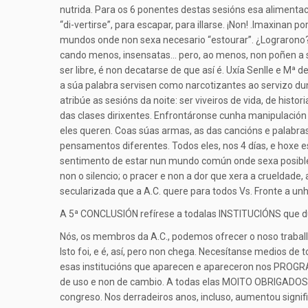
nutrida. Para os 6 ponentes destas sesións esa alimentació
“di-vertirse”, para escapar, para illarse. ¡Non! .Imaxinan 
mundos onde non sexa necesario “estourar”. ¿Lograrono? E
cando menos, insensatas… pero, ao menos, non poñen a súa
ser libre, é non decatarse de que así é. Uxía Senlle e M
a súa palabra servisen como narcotizantes ao servizo du
atribúe as sesións da noite: ser viveiros de vida, de hi
das clases dirixentes. Enfrontáronse cunha manipulación 
eles queren. Coas súas armas, as das cancións e palabras
pensamentos diferentes. Todos eles, nos 4 días, e hoxe e
sentimento de estar nun mundo común onde sexa posible a
non o silencio; o pracer e non a dor que xera a crueldade,
secularizada que a A.C. quere para todos Vs. Fronte a unh
A 5ª CONCLUSIÓN refírese a todalas INSTITUCIÓNS que du
Nós, os membros da A.C., podemos ofrecer o noso traball
Isto foi, e é, así, pero non chega. Necesítanse medios de
esas institucións que aparecen e apareceron nos PROGRAMA
de uso e non de cambio. A todas elas MOITO OBRIGADOS.
congreso. Nos derradeiros anos, incluso, aumentou sig