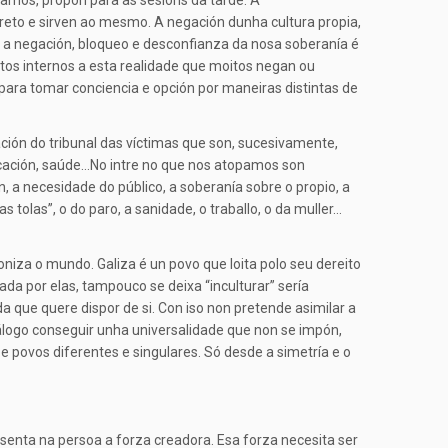
lamos, propón para as sesións da tarde: A
oncreto e sirven ao mesmo. A negación dunha cultura propia,
, a negación, bloqueo e desconfianza da nosa soberanía é
ctos internos a esta realidade que moitos negan ou
r para tomar conciencia e opción por maneiras distintas de
ción do tribunal das víctimas que son, sucesivamente,
ducación, saúde…No intre no que nos atopamos son
 a necesidade do público, a soberanía sobre o propio, a
tolas”, o do paro, a sanidade, o traballo, o da muller…
oniza o mundo. Galiza é un povo que loita polo seu dereito
ada por elas, tampouco se deixa “inculturar” sería
 que quere dispor de si. Con iso non pretende asimilar a
 diálogo conseguir unha universalidade que non se impón,
 povos diferentes e singulares. Só desde a simetría e o
senta na persoa a forza creadora. Esa forza necesita ser