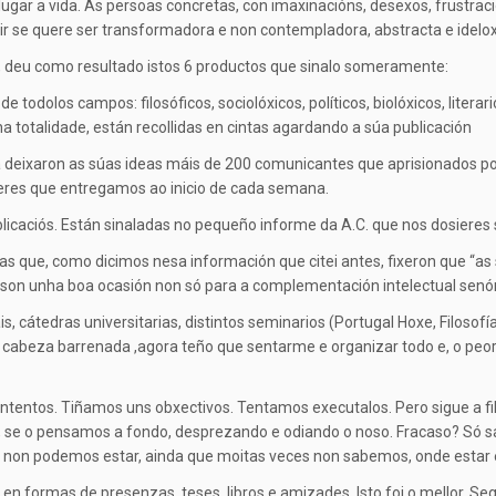
ugar a vida. As persoas concretas, con imaxinacións, desexos, frustra
 servir se quere ser transformadora e non contempladora, abstracta e id
os, deu como resultado istos 6 productos que sinalo someramente:
 todolos campos: filosóficos, sociolóxicos, políticos, biolóxicos, liter
a totalidade, están recollidas en cintas agardando a súa publicación
a deixaron as súas ideas máis de 200 comunicantes que aprisionados p
ieres que entregamos ao inicio de cada semana.
icaciós. Están sinaladas no pequeño informe da A.C. que nos dosieres
s que, como dicimos nesa información que citei antes, fixeron que “
as…son unha boa ocasión non só para a complementación intelectual se
, cátedras universitarias, distintos seminarios (Portugal Hoxe, Filosofí
o a cabeza barrenada ,agora teño que sentarme e organizar todo e, o peor
ontentos. Tiñamos uns obxectivos. Tentamos executalos. Pero sigue a fi
 se o pensamos a fondo, desprezando e odiando o noso. Fracaso? Só s
 non podemos estar, ainda que moitas veces non sabemos, onde estar 
n formas de presenzas, teses, libros e amizades. Isto foi o mellor. S