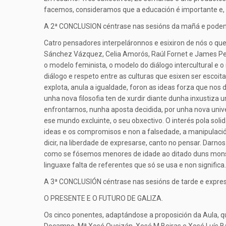
facemos, consideramos que a educación é importante e, 
A 2ª CONCLUSION céntrase nas sesións da mañá e pod
Catro pensadores interpeláronnos e esixiron de nós o que
Sánchez Vázquez, Celia Amorós, Raúl Fornet e James Pet
o modelo feminista, o modelo do diálogo intercultural e 
diálogo e respeto entre as culturas que esixen ser escoit
explota, anula a igualdade, foron as ideas forza que nos d
unha nova filosofia ten de xurdir diante dunha inxustiza 
enfrontarnos, nunha aposta decidida, por unha nova unive
ese mundo excluinte, o seu obxectivo. O interés pola soli
ideas e os compromisos e non a falsedade, a manipulación
dicir, na liberdade de expresarse, canto no pensar. Da
como se fósemos menores de idade ao ditado duns monstr
linguaxe falta de referentes que só se usa e non significa.
A 3ª CONCLUSIÓN céntrase nas sesións de tarde e expres
O PRESENTE E O FUTURO DE GALIZA.
Os cinco ponentes, adaptándose a proposición da Aula, q