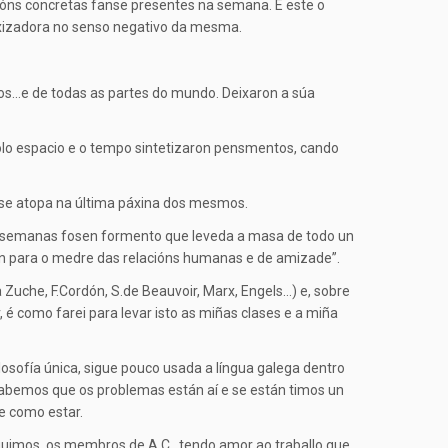
cións concretas fanse presentes na semana. É este o
eloxizadora no senso negativo da mesma.
arios…e de todas as partes do mundo. Deixaron a súa
olo espacio e o tempo sintetizaron pensmentos, cando
 se atopa na última páxina dos mesmos.
as semanas fosen formento que leveda a masa de todo un
nón para o medre das relacións humanas e de amizade”.
a Zuche, F.Cordón, S.de Beauvoir, Marx, Engels…) e, sobre
, é como farei para levar isto as miñas clases e a miña
losofía única, sigue pouco usada a língua galega dentro
abemos que os problemas están aí e se están timos un
e como estar.
eguimos, os membros de A.C., tendo amor ao traballo que