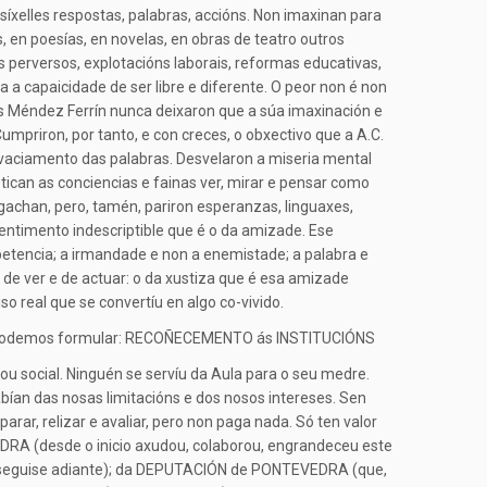
esíxelles respostas, palabras, accións. Non imaxinan para
ns, en poesías, en novelas, en obras de teatro outros
s perversos, explotacións laborais, reformas educativas,
a capaicidade de ser libre e diferente. O peor non é non
uís Méndez Ferrín nunca deixaron que a súa imaxinación e
priron, por tanto, e con creces, o obxectivo que a A.C.
e vaciamento das palabras. Desvelaron a miseria mental
tican as conciencias e fainas ver, mirar e pensar como
agachan, pero, tamén, pariron esperanzas, linguaxes,
entimento indescriptible que é o da amizade. Ese
etencia; a irmandade e non a enemistade; a palabra e
o de ver e de actuar: o da xustiza que é esa amizade
o real que se convertíu en algo co-vivido.
 que podemos formular: RECOÑECEMENTO ás INSTITUCIÓNS
u social. Ninguén se servíu da Aula para o seu medre.
abían das nosas limitacións e dos nosos intereses. Sen
ar, relizar e avaliar, pero non paga nada. Só ten valor
RA (desde o inicio axudou, colaborou, engrandeceu este
to seguise adiante); da DEPUTACIÓN de PONTEVEDRA (que,