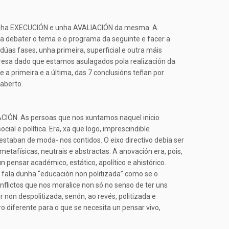
 unha EXECUCIÓN e unha AVALIACIÓN da mesma. A
a debater o tema e o programa da seguinte e facer a
 dúas fases, unha primeira, superficial e outra máis
a presa dado que estamos asulagados pola realización da
 a primeira e a última, das 7 conclusións teñan por
 aberto.
ACIÓN. As persoas que nos xuntamos naquel inicio
al e política. Era, xa que logo, imprescindible
estaban de moda- nos contidos. O eixo directivo debía ser
 metafísicas, neutrais e abstractas. A anovación era, pois,
 pensar académico, estático, apolítico e ahistórico.
 fala dunha “educación non politizada” como se o
flictos que nos moralice non só no senso de ter uns
r non despolitizada, senón, ao revés, politizada e
ro diferente para o que se necesita un pensar vivo,