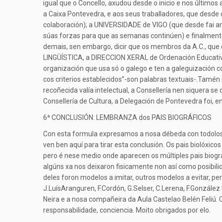
igual que o Concello, axudou desde o inicio e nos últim
a Caixa Pontevedra, e aos seus traballadores, que desde
colaboración); a UNIVERSIDADE de VIGO (que desde fai a
súas forzas para que as semanas continúen) e finalmente
demais, sen embargo, dicir que os membros da A.C., q
LINGÜÍSTICA, a DIRECCION XERAL de Ordenación Educativa
organización que usa só o galego e ten a galeguización co
cos criterios establecidos”-son palabras textuais-.Tamé
recoñecida valía intelectual, a Consellería nen siquera s
Consellería de Cultura, a Delegación de Pontevedra foi, en
6ª CONCLUSIÓN: LEMBRANZA dos PAIS BIOGRÁFICOS
Con esta formula expresamos a nosa débeda con todolos 
ven ben aquí para tirar esta conclusión. Os pais biolóxi
pero é nese medio onde aparecen os múltiples pais biográ
algúns xa nos deixaron fisicamente non así como posibil
deles foron modelos a imitar, outros modelos a evitar, 
J.LuísAranguren, F.Cordón, G.Selser, C.Lerena, F.González
Neira e a nosa compañeira da Aula Castelao Belén Feliú. 
responsabilidade, conciencia. Moito obrigados por elo.