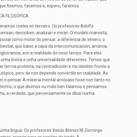
que fixemos, facemos e, espero, faremos.
CA FILOSÓFICA.
teramos coeles en terceiro. Os profesores Adolfo
ensan, describen, analizan e miran. O modelo marxista,
social como motor do pensar; a diferencia de xénero; o
 bestial, que baixo a capa da intercomunicación, arranca,
a ignorancia, son a realidade do noso tempo. Para eles
, unha lóxica e unha universalidade diferentes. Temos que
 ten na protesta, na contradicción e na rebelión fronte a
 utópico, pero de nós depende convertilo en realidade. As
acer e pensar. A miseria mental amósase hoxe non tanto no
mo termo, o que dicimos ou máis ben falamos e pensamos
ha, a verdade, que perversamente se dilue nunha
, unha língua. Os profesores Xesús Alonso M ,Domingo