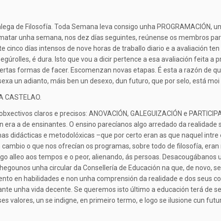
Galega de Filosofía. Toda Semana leva consigo unha PROGRAMACIÓN,
rematar unha semana, nos dez días seguintes, reúnense os membros par
e cinco días intensos de nove horas de traballo diario e a avaliación ten
egúrolles, é dura. Isto que vou a dicir pertence a esa avaliación feita 
certas formas de facer. Escomenzan novas etapas. É esta a razón de que
 sexa un adianto, máis ben un desexo, dun futuro, que por selo, está moi
LA CASTELAO.
s obxectivos claros e precisos: ANOVACIÓN, GALEGUIZACIÓN e PARTICIP
era a de ensinantes. O ensino parecíanos algo arredado da realidade soci
s didácticas e metodolóxicas –que por certo eran as que naquel intre 
 En cambio o que nos ofrecían os programas, sobre todo de filosofía, eran
go alleo aos tempos e o peor, alienando, ás persoas. Desacougábanos un
hegounos unha circular da Consellería de Educación na que, de novo, se
nto en habilidades e non unha comprensión da realidade e dos seus con
iante unha vida decente. Se queremos isto último a educación terá de se
s valores, un se indigne, en primeiro termo, e logo se ilusione cun futu