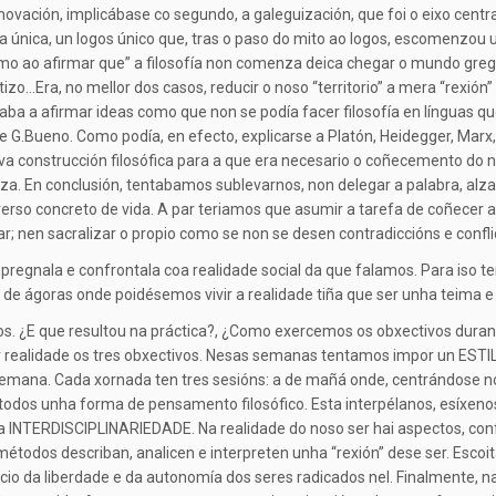
a anovación, implicábase co segundo, a galeguización, que foi o eixo cent
ia única, un logos único que, tras o paso do mito ao logos, escomenzo
esmo ao afirmar que” a filosofía non comenza deica chegar o mundo grego
o…Era, no mellor dos casos, reducir o noso “territorio” a mera “rexión
aba a afirmar ideas como que non se podía facer filosofía en línguas que
e G.Bueno. Como podía, en efecto, explicarse a Platón, Heidegger, Marx
 construcción filosófica para a que era necesario o coñecemento do nos
liza. En conclusión, tentabamos sublevarnos, non delegar a palabra, alzar
niverso concreto de vida. A par teriamos que asumir a tarefa de coñecer a
ar; nen sacralizar o propio como se non se desen contradiccións e confli
mpregnala e confrontala coa realidade social da que falamos. Para iso 
tipo de ágoras onde poidésemos vivir a realidade tiña que ser unha tei
mos. ¿E que resultou na práctica?, ¿Como exercemos os obxectivos dur
 realidade os tres obxectivos. Nesas semanas tentamos impor un ESTIL
semana. Cada xornada ten tres sesións: a de mañá onde, centrándose n
todos unha forma de pensamento filosófico. Esta interpélanos, esíxenos
a INTERDISCIPLINARIEDADE. Na realidade do noso ser hai aspectos, confl
métodos describan, analicen e interpreten unha “rexión” dese ser. Escoi
icio da liberdade e da autonomía dos seres radicados nel. Finalmente, 