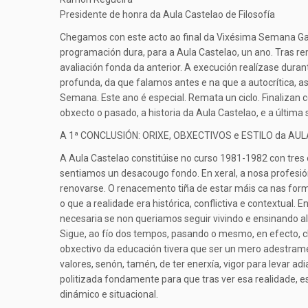
Presidente de honra da Aula Castelao de Filosofía
Chegamos con este acto ao final da Vixésima Semana 
programación dura, para a Aula Castelao, un ano. Tras 
avaliación fonda da anterior. A execución realízase durant
profunda, da que falamos antes e na que a autocrítica, as
Semana. Este ano é especial. Remata un ciclo. Finalizan 
obxecto o pasado, a historia da Aula Castelao, e a última
A 1ª CONCLUSIÓN: ORIXE, OBXECTIVOS e ESTILO da AU
A Aula Castelao constitúise no curso 1981-1982 con tre
sentiamos un desacougo fondo. En xeral, a nosa profesión 
renovarse. O renacemento tiña de estar máis ca nas forma
o que a realidade era histórica, conflictiva e contextual.
necesaria se non queriamos seguir vivindo e ensinando al
Sigue, ao fío dos tempos, pasando o mesmo, en efecto, c
obxectivo da educación tivera que ser un mero adestrame
valores, senón, tamén, de ter enerxía, vigor para levar ad
politizada fondamente para que tras ver esa realidade, ese
dinámico e situacional.