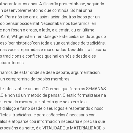
ral perante istos anos. A filosofía presentábase, seguindo
u un desenvolvemento no que continúa. Só hai unha
”. Para nós iso era a asimilación doutros logos por un
” do pensar occidental. Necesitabamos liberarnos, en
 non fosen o grego, o latín, o alemán, ou en último
, Kant, Wittgenstein…en Galego? Este ceibarse do xugo do
o “ser histórico”con toda a súa cantidade de tradicións,
 as voces reprimidas e marxinadas. Des-difinir a filosofía
s tradicións e conflictos que hai en nós e desde eles
ctos internos.
teriamos de estar onde se dese debate, argumentación,
ma e un compromiso de todolos membros.
ante istos vinte e un anos? Cremos que foron as SEMANAS
O e non só un método de pensar. O estilo formalízase na
o tema da mesma, se intenta que se exercite a
 diálogo e faino desde o seu logos e respetando o noso.
ictos, tradicións…e para coñecelos é necesario con-
talos é atoparse coa información necesaria e precisa que
nas sesións da noite, é a VITALIDADE ,a MATERIALIDADE o