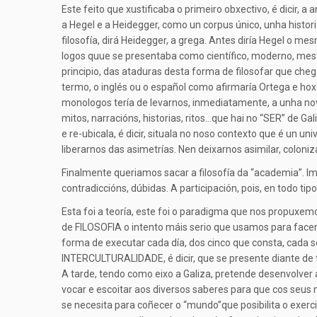
Este feito que xustificaba o primeiro obxectivo, é dicir, 
a Hegel e a Heidegger, como un corpus único, unha histor
filosofía, dirá Heidegger, a grega. Antes diría Hegel o m
logos quue se presentaba como científico, moderno, mestiz
principio, das ataduras desta forma de filosofar que cheg
termo, o inglés ou o español como afirmaría Ortega e hox
monologos tería de levarnos, inmediatamente, a unha nova
mitos, narracións, historias, ritos…que hai no “SER” de Ga
e re-ubicala, é dicir, situala no noso contexto que é un u
liberarnos das asimetrías. Nen deixarnos asimilar, coloniz
Finalmente queriamos sacar a filosofía da “academia”. I
contradiccións, dúbidas. A participación, pois, en todo 
Esta foi a teoría, este foi o paradigma que nos propuxe
de FILOSOFIA o intento máis serio que usamos para facer
forma de executar cada día, dos cinco que consta, cada 
INTERCULTURALIDADE, é dicir, que se presente diante de 
A tarde, tendo como eixo a Galiza, pretende desenvolver 
vocar e escoitar aos diversos saberes para que cos seus 
se necesita para coñecer o “mundo”que posibilita o exerc