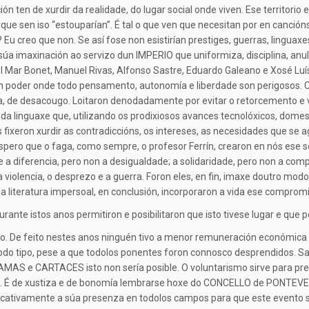
n ten de xurdir da realidade, do lugar social onde viven. Ese territorio 
porque sen iso “estouparían”. É tal o que ven que necesitan por en canció
u creo que non. Se así fose non esistirían prestiges, guerras, linguaxe
 imaxinación ao servizo dun IMPERIO que uniformiza, disciplina, anula 
ª del Mar Bonet, Manuel Rivas, Alfonso Sastre, Eduardo Galeano e Xosé L
n poder onde todo pensamento, autonomía e liberdade son perigosos. Cum
storia, de desacougo. Loitaron denodadamente por evitar o retorcemento 
da linguaxe que, utilizando os prodixiosos avances tecnolóxicos, domes
 fixeron xurdir as contradiccións, os intereses, as necesidades que se 
spero que o faga, como sempre, o profesor Ferrín, crearon en nós ese s
 diferencia, pero non a desigualdade; a solidaridade, pero non a comp
 a violencia, o desprezo e a guerra. Foron eles, en fin, imaxe doutro mod
a literatura impersoal, en conclusión, incorporaron a vida ese compromis
rante istos anos permitiron e posibilitaron que isto tivese lugar e
o. De feito nestes anos ninguén tivo a menor remuneración económica o
 todo tipo, pese a que todolos ponentes foron connosco desprendidos. S
S e CARTACES isto non sería posible. O voluntarismo sirve para prepar
 É de xustiza e de bonomía lembrarse hoxe do CONCELLO de PONTEVED
nificativamente a súa presenza en todolos campos para que este even