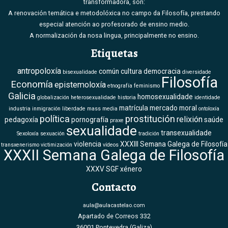
transformadora, son:
A renovación temática e metodolóxica no campo da Filosofía, prestando
especial atención ao profesorado de ensino medio.
A normalización da nosa lingua, principalmente no ensino.
Etiquetas
antropoloxía
común
cultura
democracia
bisexualidade
diversidade
Filosofía
Economía
epistemoloxía
etnografía
feminismo
Galicia
homosexualidade
globalización
heterosexualidade
historia
identidade
matrícula
mercado
moral
industria
inmigración
liberdade
mass media
ontoloxía
política
prostitución
relixión
pedagoxía
pornografía
saúde
praxe
sexualidade
transexualidade
Sexoloxía
sexuación
tradición
violencia
XXXIII Semana Galega de Filosofía
transxenerismo
victimización
vídeos
XXXII Semana Galega de Filosofía
XXXV SGF
xénero
Contacto
aula@aulacastelao.com
Apartado de Correos 332
36001 Pontevedra (Galiza)