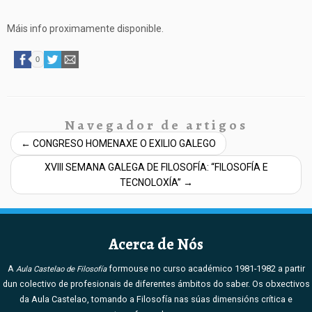
Máis info proximamente disponible.
0
Navegador de artigos
←
CONGRESO HOMENAXE O EXILIO GALEGO
XVIII SEMANA GALEGA DE FILOSOFÍA: “FILOSOFÍA E
TECNOLOXÍA”
→
Acerca de Nós
A
formouse no curso académico 1981-1982 a partir
Aula Castelao de Filosofía
dun colectivo de profesionais de diferentes ámbitos do saber. Os obxectivos
da Aula Castelao, tomando a Filosofía nas súas dimensións crítica e