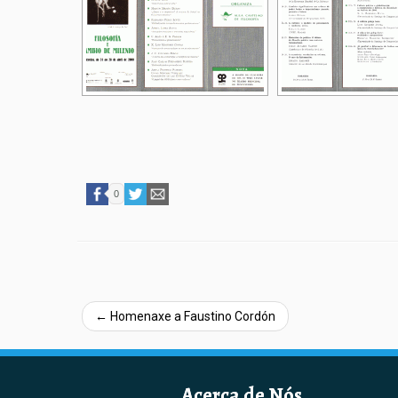
0
←
Homenaxe a Faustino Cordón
Acerca de Nós