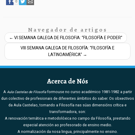
0
Navegador de artigos
←
VI SEMANA GALEGA DE FILOSOFíA: “FILOSOFÍA E PODER”
VIII SEMANA GALEGA DE FILOSOFÍA: “FILOSOFÍA E
LATINOAMÉRICA”
→
Acerca de Nós
A
formouse no curso académico 1981-1982 a partir
Aula Castelao de Filosofía
dun colectivo de profesionais de diferentes ámbitos do saber. Os obxectivos
da Aula Castelao, tomando a Filosofía nas súas dimensións crítica e
transformadora, son:
A renovación temática e metodolóxica no campo da Filosofía, prestando
especial atención ao profesorado de ensino medio.
A normalización da nosa lingua, principalmente no ensino.