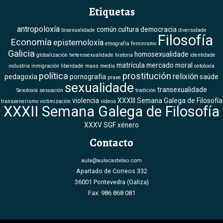
Etiquetas
antropoloxía
común
cultura
democracia
bisexualidade
diversidade
Filosofía
Economía
epistemoloxía
etnografía
feminismo
Galicia
homosexualidade
globalización
heterosexualidade
historia
identidade
matrícula
mercado
moral
industria
inmigración
liberdade
mass media
ontoloxía
política
prostitución
relixión
pedagoxía
pornografía
saúde
praxe
sexualidade
transexualidade
Sexoloxía
sexuación
tradición
violencia
XXXIII Semana Galega de Filosofía
transxenerismo
victimización
vídeos
XXXII Semana Galega de Filosofía
XXXV SGF
xénero
Contacto
aula@aulacastelao.com
Apartado de Correos 332
36001 Pontevedra (Galiza)
Fax: 986 868 081