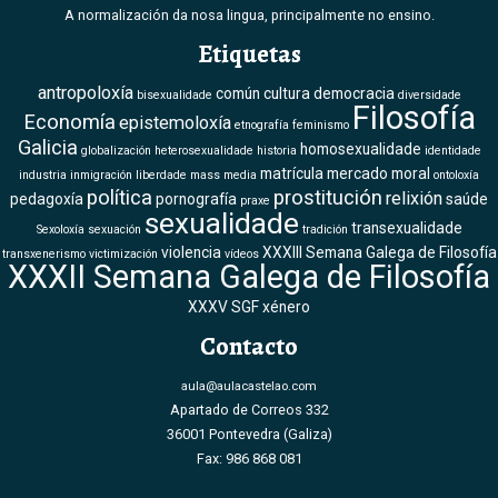
A normalización da nosa lingua, principalmente no ensino.
Etiquetas
antropoloxía
común
cultura
democracia
bisexualidade
diversidade
Filosofía
Economía
epistemoloxía
etnografía
feminismo
Galicia
homosexualidade
globalización
heterosexualidade
historia
identidade
matrícula
mercado
moral
industria
inmigración
liberdade
mass media
ontoloxía
política
prostitución
relixión
pedagoxía
pornografía
saúde
praxe
sexualidade
transexualidade
Sexoloxía
sexuación
tradición
violencia
XXXIII Semana Galega de Filosofía
transxenerismo
victimización
vídeos
XXXII Semana Galega de Filosofía
XXXV SGF
xénero
Contacto
aula@aulacastelao.com
Apartado de Correos 332
36001 Pontevedra (Galiza)
Fax: 986 868 081